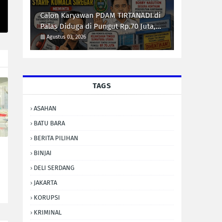
Calon Karyawan PDAM TIRTANADI di
Palas Diduga di Pungut Rp.70 Juta,
Syarif Kumala Siregar Minta Kejati
Agustus 03, 2026
Sumut Usut Tuntas
TAGS
ASAHAN
BATU BARA
BERITA PILIHAN
BINJAI
DELI SERDANG
JAKARTA
KORUPSI
KRIMINAL