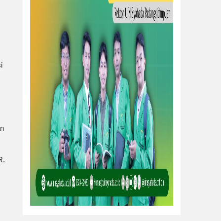
i
an
R.