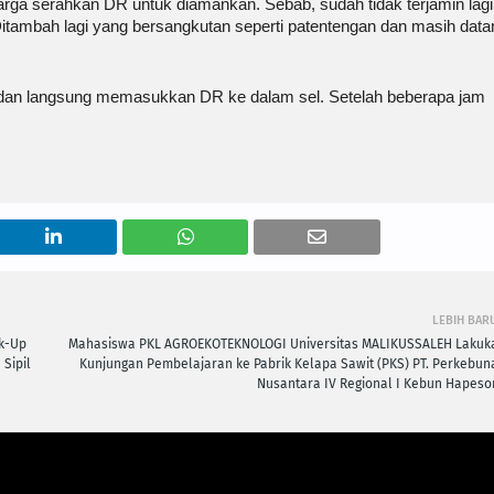
ga serahkan DR untuk diamankan. Sebab, sudah tidak terjamin lagi
itambah lagi yang bersangkutan seperti patentengan dan masih data
dan langsung memasukkan DR ke dalam sel. Setelah beberapa jam
LEBIH BAR
k-Up
Mahasiswa PKL AGROEKOTEKNOLOGI Universitas MALIKUSSALEH Lakuk
Sipil
Kunjungan Pembelajaran ke Pabrik Kelapa Sawit (PKS) PT. Perkebun
Nusantara IV Regional I Kebun Hapeso