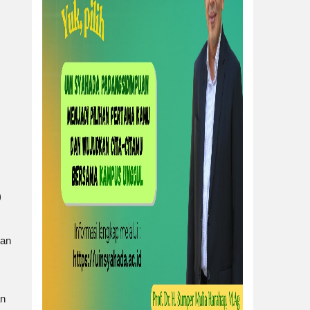
)
pan
an