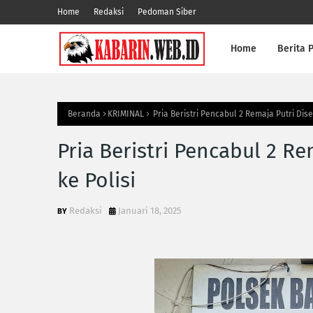
Home
Redaksi
Pedoman Siber
Home
Berita P
Beranda
KRIMINAL
Pria Beristri Pencabul 2 Remaja Putri Dis
Pria Beristri Pencabul 2 R
ke Polisi
Redaksi
Januari 18, 2025