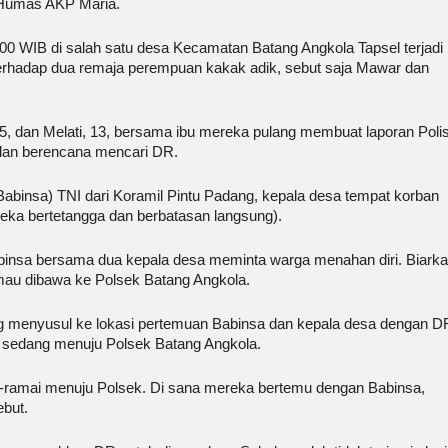
i Humas AKP Maria.
:00 WIB di salah satu desa Kecamatan Batang Angkola Tapsel terjadi
, terhadap dua remaja perempuan kakak adik, sebut saja Mawar dan
 dan Melati, 13, bersama ibu mereka pulang membuat laporan Polis
l dan berencana mencari DR.
Babinsa) TNI dari Koramil Pintu Padang, kepala desa tempat korban
reka bertetangga dan berbatasan langsung).
abinsa bersama dua kepala desa meminta warga menahan diri. Biark
au dibawa ke Polsek Batang Angkola.
g menyusul ke lokasi pertemuan Babinsa dan kepala desa dengan D
fo sedang menuju Polsek Batang Angkola.
-ramai menuju Polsek. Di sana mereka bertemu dengan Babinsa,
ebut.