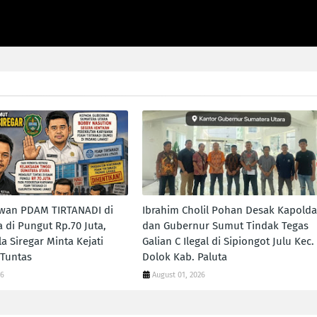
awan PDAM TIRTANADI di
Ibrahim Cholil Pohan Desak Kapolda
 di Pungut Rp.70 Juta,
dan Gubernur Sumut Tindak Tegas
a Siregar Minta Kejati
Galian C Ilegal di Sipiongot Julu Kec.
 Tuntas
Dolok Kab. Paluta
26
August 01, 2026