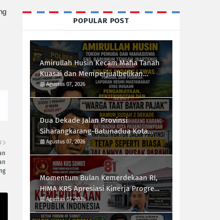
ng
POPULAR POST
Amirullah Husin Kecam Mafia Tanah
Kuasai dan Memperjualbelikan
Lahan Negara, Desak Polres Padang
Agustus 07, 2026
Lawas Tindak Tegas Mafia Tanah
Dua Dekade Jalan Provinsi
Siharangkarang-Batunadua Kota
Padangsidimpuan Rusak Parah,
Agustus 07, 2026
U
Rahmad Taufik Dalimunthe Desak
an
an
Gubernur Sumut "Turun Tangan"
ng
Momentum Bulan Kemerdekaan RI,
HIMA KRS Apresiasi Kinerja Progresif
Kalapas Tanjungbalai, Refin Tua
Agustus 07, 2026
Simanullang