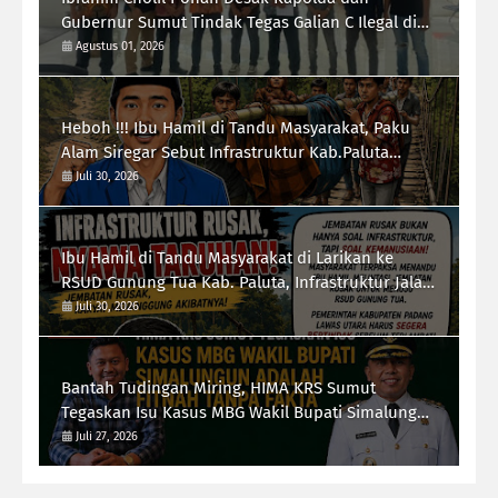
Gubernur Sumut Tindak Tegas Galian C Ilegal di
Sipiongot Julu Kec. Dolok Kab. Paluta
Agustus 01, 2026
Heboh !!! Ibu Hamil di Tandu Masyarakat, Paku
Alam Siregar Sebut Infrastruktur Kab.Paluta
"Parah"
Juli 30, 2026
Ibu Hamil di Tandu Masyarakat di Larikan ke
RSUD Gunung Tua Kab. Paluta, Infrastruktur Jalan
Jadi Sorotan Ketua Forum-RI Bersatu Sumut
Juli 30, 2026
Syarif Kumala Siregar
Bantah Tudingan Miring, HIMA KRS Sumut
Tegaskan Isu Kasus MBG Wakil Bupati Simalungun
Adalah Fitnah Tanpa Fakta
Juli 27, 2026