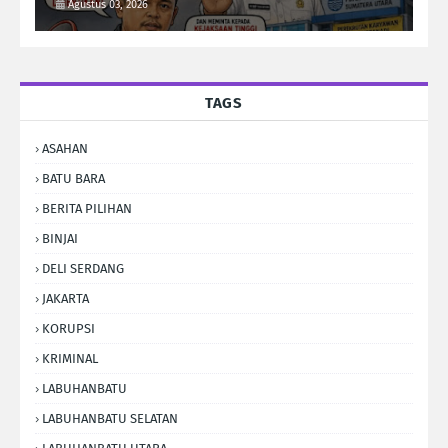
Kejati Sumut Usut Tuntas
Agustus 03, 2026
TAGS
ASAHAN
BATU BARA
BERITA PILIHAN
BINJAI
DELI SERDANG
JAKARTA
KORUPSI
KRIMINAL
LABUHANBATU
LABUHANBATU SELATAN