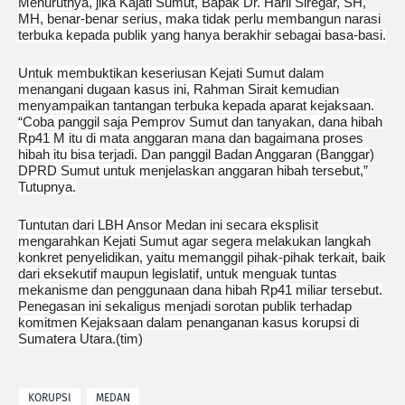
Menurutnya, jika Kajati Sumut, Bapak Dr. Harli Siregar, SH,
MH, benar-benar serius, maka tidak perlu membangun narasi
terbuka kepada publik yang hanya berakhir sebagai basa-basi.
Untuk membuktikan keseriusan Kejati Sumut dalam
menangani dugaan kasus ini, Rahman Sirait kemudian
menyampaikan tantangan terbuka kepada aparat kejaksaan.
“Coba panggil saja Pemprov Sumut dan tanyakan, dana hibah
Rp41 M itu di mata anggaran mana dan bagaimana proses
hibah itu bisa terjadi. Dan panggil Badan Anggaran (Banggar)
DPRD Sumut untuk menjelaskan anggaran hibah tersebut,”
Tutupnya.
Tuntutan dari LBH Ansor Medan ini secara eksplisit
mengarahkan Kejati Sumut agar segera melakukan langkah
konkret penyelidikan, yaitu memanggil pihak-pihak terkait, baik
dari eksekutif maupun legislatif, untuk menguak tuntas
mekanisme dan penggunaan dana hibah Rp41 miliar tersebut.
Penegasan ini sekaligus menjadi sorotan publik terhadap
komitmen Kejaksaan dalam penanganan kasus korupsi di
Sumatera Utara.(tim)
KORUPSI
MEDAN