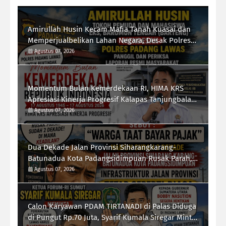
Amirullah Husin Kecam Mafia Tanah Kuasai dan
Memperjualbelikan Lahan Negara, Desak Polres
Padang Lawas Tindak Tegas Mafia Tanah
Agustus 07, 2026
Momentum Bulan Kemerdekaan RI, HIMA KRS
Apresiasi Kinerja Progresif Kalapas Tanjungbalai,
Refin Tua Simanullang
Agustus 07, 2026
Dua Dekade Jalan Provinsi Siharangkarang-
Batunadua Kota Padangsidimpuan Rusak Parah,
Rahmad Taufik Dalimunthe Desak Gubernur
Agustus 07, 2026
Sumut "Turun Tangan"
Calon Karyawan PDAM TIRTANADI di Palas Diduga
di Pungut Rp.70 Juta, Syarif Kumala Siregar Minta