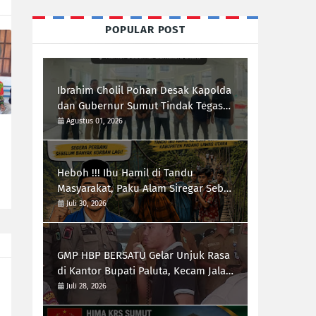
POPULAR POST
Ibrahim Cholil Pohan Desak Kapolda
dan Gubernur Sumut Tindak Tegas
Galian C Ilegal di Sipiongot Julu Kec.
Agustus 01, 2026
Dolok Kab. Paluta
Heboh !!! Ibu Hamil di Tandu
Masyarakat, Paku Alam Siregar Sebut
Infrastruktur Kab.Paluta "Parah"
Juli 30, 2026
GMP HBP BERSATU Gelar Unjuk Rasa
di Kantor Bupati Paluta, Kecam Jalan
Rusak 20 Desa
Juli 28, 2026