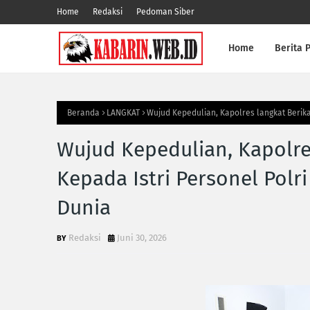
Home
Redaksi
Pedoman Siber
Home
Berita P
Beranda
LANGKAT
Wujud Kepedulian, Kapolres langkat Berika
Wujud Kepedulian, Kapolres
Kepada Istri Personel Pol
Dunia
Redaksi
Juni 30, 2026