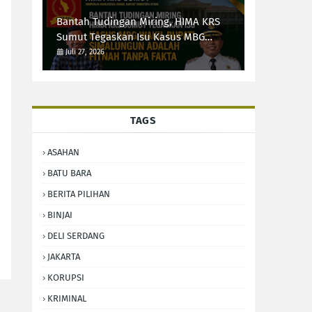
Bantah Tudingan Miring, HIMA KRS
Sumut Tegaskan Isu Kasus MBG
Wakil Bupati Simalungun Adalah
Juli 27, 2026
Fitnah Tanpa Fakta
TAGS
ASAHAN
BATU BARA
BERITA PILIHAN
BINJAI
DELI SERDANG
JAKARTA
KORUPSI
KRIMINAL