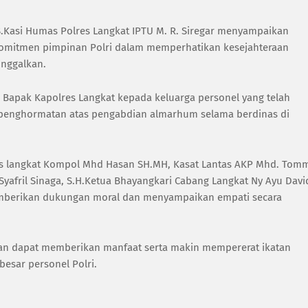
S.Kasi Humas Polres Langkat IPTU M. R. Siregar menyampaikan
komitmen pimpinan Polri dalam memperhatikan kesejahteraan
inggalkan.
 Bapak Kapolres Langkat kepada keluarga personel yang telah
k penghormatan atas pengabdian almarhum selama berdinas di
res langkat Kompol Mhd Hasan SH.MH, Kasat Lantas AKP Mhd. Tom
 M. Syafril Sinaga, S.H.Ketua Bhayangkari Cabang Langkat Ny Ayu Davi
mberikan dukungan moral dan menyampaikan empati secara
erikan dapat memberikan manfaat serta makin mempererat ikatan
besar personel Polri.