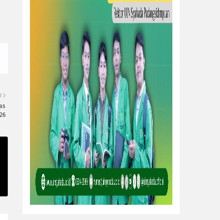
U
as
26