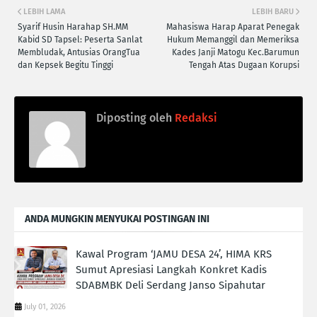
LEBIH LAMA
LEBIH BARU
Syarif Husin Harahap SH.MM
Mahasiswa Harap Aparat Penegak
Kabid SD Tapsel: Peserta Sanlat
Hukum Memanggil dan Memeriksa
Membludak, Antusias OrangTua
Kades Janji Matogu Kec.Barumun
dan Kepsek Begitu Tinggi
Tengah Atas Dugaan Korupsi
Diposting oleh
Redaksi
ANDA MUNGKIN MENYUKAI POSTINGAN INI
Kawal Program ‘JAMU DESA 24’, HIMA KRS
Sumut Apresiasi Langkah Konkret Kadis
SDABMBK Deli Serdang Janso Sipahutar
July 01, 2026