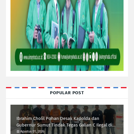
POPULAR POST
Ibrahim Cholil Pohan Desak Kapolda dan
Gubernur Sumut Tindak Tegas Galian C Ilegal di
Sipiongot Julu Kec. Dolok Kab. Paluta
Agustus 01, 2026