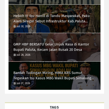
Heboh !!! Ibu Hamil di Tandu Masyarakat, Paku
Alam Siregar Sebut Infrastruktur Kab.Paluta
"Parah"
Juli 30, 2026
GMP HBP BERSATU Gelar Unjuk Rasa di Kantor
Bupati Paluta, Kecam Jalan Rusak 20 Desa
Juli 28, 2026
Bantah Tudingan Miring, HIMA KRS Sumut
Tegaskan Isu Kasus MBG Wakil Bupati Simalungun
Adalah Fitnah Tanpa Fakta
Juli 27, 2026
TAGS