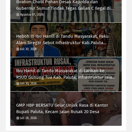
Ibrahim Cholil Pohan Desak Kapolda dan
Gubernur Sumut Tindak Tegas Galian C Ilegal di
Sipiongot Julu Kec. Dolok Kab. Paluta
Agustus 01, 2026
Heboh !!! Ibu Hamil di Tandu Masyarakat, Paku
Alam Siregar Sebut Infrastruktur Kab.Paluta
"Parah"
Juli 30, 2026
Ibu Hamil di Tandu Masyarakat di Larikan ke
RSUD Gunung Tua Kab. Paluta, Infrastruktur Jalan
Jadi Sorotan Ketua Forum-RI Bersatu Sumut
Juli 30, 2026
Syarif Kumala Siregar
GMP HBP BERSATU Gelar Unjuk Rasa di Kantor
Bupati Paluta, Kecam Jalan Rusak 20 Desa
Juli 28, 2026