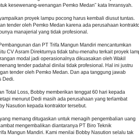
entuk kesewenang-wenangan Pemko Medan" kata Imransyah.
ampaikan proyek lampu pocong harus kembali diusut tuntas.
an tender oleh Pemko Medan karena ada perusahaan kontrakt
punya manajerial yang tidak profesional.
ik Pembangunan dan PT Trifa Mangun Mandiri mencantumkan
yaitu CV Asram Direkturnya tidak tahu-menahu terkait proyek la
rangan modal jadi operasionalnya dikuasakan oleh Wakil
nang tender padahal dinilai tidak profesional. Hal ini justru
gan tender oleh Pemko Medan. Dan apa tanggung jawab
s Dedi.
n Total Loss, Bobby memberikan tenggat 60 hari kepada
Tetapi menurut Dedi masih ada perusahaan yang terlambat
y Nasution kepada kontraktor tersebut.
yang memang ditugaskan untuk menagih pengembalian uang
terlambat mengembalikan diantaranya PT Biro Teknik
fa Mangun Mandiri. Kami menilai Bobby Nasution selalu tak