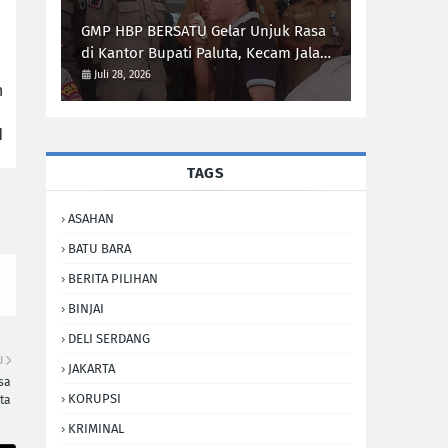
Sumut Syarif Kumala Siregar
GMP HBP BERSATU Gelar Unjuk Rasa
di Kantor Bupati Paluta, Kecam Jalan
Rusak 20 Desa
Juli 28, 2026
n
l
TAGS
ASAHAN
BATU BARA
BERITA PILIHAN
BINJAI
DELI SERDANG
U
JAKARTA
sa
KORUPSI
ta
KRIMINAL