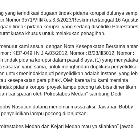
yang terindikasi dugaan tindak pidana korupsi dulunya semp
n Nomor 3571/VIII/Res.3.3/2023/Reskrim tertanggal 16 Agustu
an tindak pidana korupsi yang sedang diselidiki Polrestabe
surat kuasa khusus untuk melakukan penagihan.
a menurut kami sesuai dengan Nota Kesepakatan Bersama anta
or : KEP-049 I N J.A/03/2012, Nomor : B/23/III3012, Nomor :
n tindak pidana korupsi dalam pasal 8 ayat (1) yang menyatak
a sasaran yang sama, untuk menghindari duplikasi penyelidika
 untuk menindaklanjuti penyelidikan adalah instansi yang leb
tau kesepakatan para pihak'. Oleh karena itu kami meminta
ndak pidana korupsi proyek lampu pocong tak bisa dihentikan
f, dan transparan oleh Polrestabes Medan" sambung Dedi.
 Bobby Nasution datang menemui massa aksi. Jawaban Bobby
 penyelidikan lampu pocong dilanjutkan.
 Polrestabes Medan dan Kejari Medan mau ya silahkan" jawab