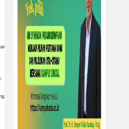
nar
.
ng