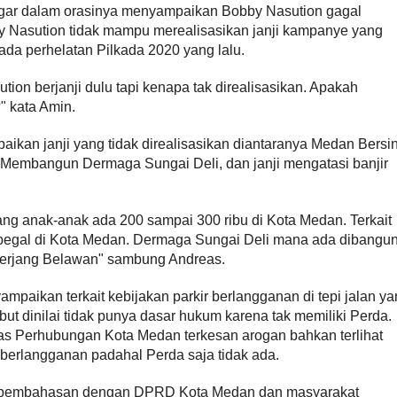
r dalam orasinya menyampaikan Bobby Nasution gagal
y Nasution tidak mampu merealisasikan janji kampanye yang
da perhelatan Pilkada 2020 yang lalu.
on berjanji dulu tapi kenapa tak direalisasikan. Apakah
 kata Amin.
kan janji yang tidak direalisasikan diantaranya Medan Bersi
 Membangun Dermaga Sungai Deli, dan janji mengatasi banjir
g anak-anak ada 200 sampai 300 ribu di Kota Medan. Terkait
egal di Kota Medan. Dermaga Sungai Deli mana ada dibangun
enerjang Belawan" sambung Andreas.
ikan terkait kebijakan parkir berlangganan di tepi jalan ya
but dinilai tidak punya dasar hukum karena tak memiliki Perda.
s Perhubungan Kota Medan terkesan arogan bahkan terlihat
berlangganan padahal Perda saja tidak ada.
oses pembahasan dengan DPRD Kota Medan dan masyarakat