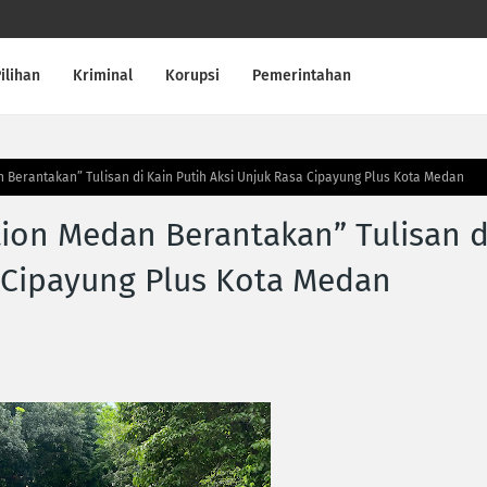
ilihan
Kriminal
Korupsi
Pemerintahan
Berantakan” Tulisan di Kain Putih Aksi Unjuk Rasa Cipayung Plus Kota Medan
ion Medan Berantakan” Tulisan d
a Cipayung Plus Kota Medan