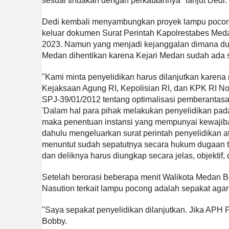
sesuai tindakan dengan perkataannya" lanjut Dedi.
Dedi kembali menyambungkan proyek lampu pocong 
keluar dokumen Surat Perintah Kapolrestabes Meda
2023. Namun yang menjadi kejanggalan dimana duga
Medan dihentikan karena Kejari Medan sudah ada 
"Kami minta penyelidikan harus dilanjutkan karen
Kejaksaan Agung RI, Kepolisian RI, dan KPK RI Nom
SPJ-39/01/2012 tentang optimalisasi pemberantasa
'Dalam hal para pihak melakukan penyelidikan pad
maka penentuan instansi yang mempunyai kewajiban
dahulu mengeluarkan surat perintah penyelidikan a
menuntut sudah sepatutnya secara hukum dugaan ti
dan deliknya harus diungkap secara jelas, objekti
Setelah berorasi beberapa menit Walikota Medan
Nasution terkait lampu pocong adalah sepakat agar
"Saya sepakat penyelidikan dilanjutkan. Jika APH
Bobby.