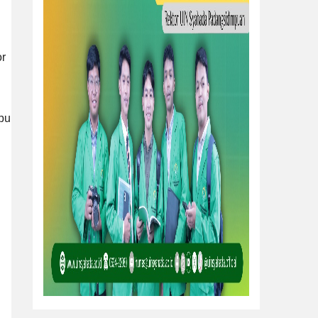
or
mpu