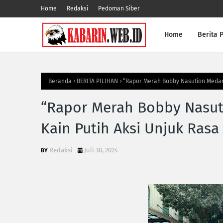
Home
Redaksi
Pedoman Siber
Home
Berita P
Beranda
BERITA PILIHAN
“Rapor Merah Bobby Nasution Medan 
“Rapor Merah Bobby Nasut
Kain Putih Aksi Unjuk Ras
Redaksi
Juli 30, 2024