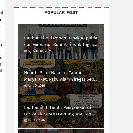
POPULAR POST
at
s
s
Ibrahim Cholil Pohan Desak Kapolda
dan Gubernur Sumut Tindak Tegas
ra
Galian C Ilegal di Sipiongot Julu Kec.
Agustus 01, 2026
Dolok Kab. Paluta
an
n
ih
Heboh !!! Ibu Hamil di Tandu
Masyarakat, Paku Alam Siregar Sebut
Infrastruktur Kab.Paluta "Parah"
Juli 30, 2026
Ibu Hamil di Tandu Masyarakat di
Larikan ke RSUD Gunung Tua Kab.
Paluta, Infrastruktur Jalan Jadi
Juli 30, 2026
Sorotan Ketua Forum-RI Bersatu