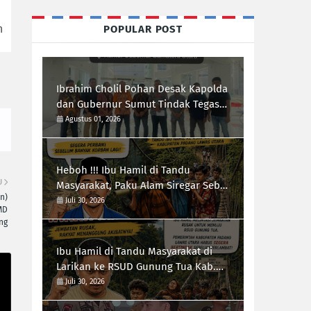
POPULAR POST
n
Ibrahim Cholil Pohan Desak Kapolda
dan Gubernur Sumut Tindak Tegas
Galian C Ilegal di Sipiongot Julu Kec.
Agustus 01, 2026
Dolok Kab. Paluta
Heboh !!! Ibu Hamil di Tandu
U
Masyarakat, Paku Alam Siregar Sebut
n)
Infrastruktur Kab.Paluta "Parah"
Juli 30, 2026
MD
ng
Ibu Hamil di Tandu Masyarakat di
Larikan ke RSUD Gunung Tua Kab.
Paluta, Infrastruktur Jalan Jadi
Juli 30, 2026
Sorotan Ketua Forum-RI Bersatu