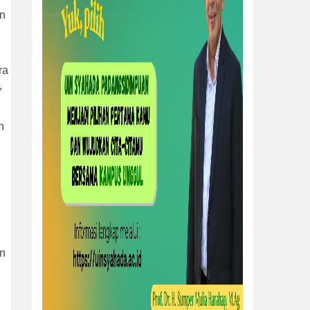
on
ra
,
h
an