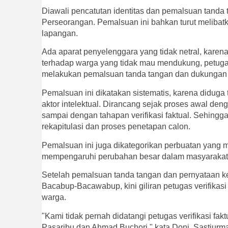
Diawali pencatutan identitas dan pemalsuan tanda
Perseorangan. Pemalsuan ini bahkan turut melibatk
lapangan.
Ada aparat penyelenggara yang tidak netral, kar
terhadap warga yang tidak mau mendukung, petugas
melakukan pemalsuan tanda tangan dan dukungan w
Pemalsuan ini dikatakan sistematis, karena didug
aktor intelektual. Dirancang sejak proses awal d
sampai dengan tahapan verifikasi faktual. Sehingg
rekapitulasi dan proses penetapan calon.
Pemalsuan ini juga dikategorikan perbuatan yang m
mempengaruhi perubahan besar dalam masyarakat a
Setelah pemalsuan tanda tangan dan pernyataan k
Bacabup-Bacawabup, kini giliran petugas verifika
warga.
"Kami tidak pernah didatangi petugas verifikasi fak
Pasaribu dan Ahmad Buchori," kata Doni, Sastiurm