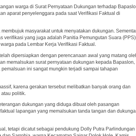
 tangan warga di Surat Pernyataan Dukungan terhadap Bapasl
an aparat penyelenggara pada saat Verifikasi Faktual di
ena membujuk masyarakat untuk menyatakan dukungan. Sementa
 verifikasi yang juga adalah Panitia Pemungutan Suara (PPS)
arga pada Lembar Kerja Verifikasi Faktual.
a telah dipersiapkan dengan perencanaan awal yang matang ole
engan memalsukan surat pernyataan dukungan kepada Bapaslon,
a pemalsuan ini sangat mungkin terjadi sampai tahapan
assif, karena gerakan tersebut melibatkan banyak orang dan
tau politik.
eterangan dukungan yang diduga dibuat oleh pasangan
si faktual lapangan yang memalsukan tanda tangan dan dukung
tual, tetapi dicatut sebagai pendukung Dolly Putra Parlindungan
a dan Sarrobia, warga Kecamatan Saipar Dolok Hole, Kamis