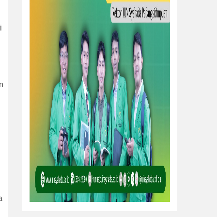
i
n
a