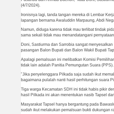
(4/7/2024).
Ironisnya lagi, tanda tangan mereka di Lembar Kerja 
lapangan bernama Awaluddin Marpaung, Abdi Neg
Namun, diduga karena tidak mau terlibat tindak p
sama sekali tidak mau menandatangani pernyataan 
Doni, Sastiurma dan Sarrobia sangat menyesalkan
pasangan Balon Bupati dan Balon Wakil Bupati Tapse
Apalagi pemalsuan ini melibatkan Komisi Pemilihan
tidak lain adalah Panitia Pemungutan Suara (PPS)
"Jika penyelenggara Pilkada saja sudah ikut mema
bagaimana pulalah nanti hasil perhitungan suara Pi
Tiga warga Kecamatan SDH ini tidak habis pikir d
hasil Pilkada ini akan menentukan nasib Tapsel dan
Masyarakat Tapsel hanya bergantung pada Bawasl
sudah ikut melakukan pemalsuan bukti dukungan r