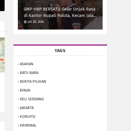
Sumut Syarif Kumala Siregar
GMP HBP BERSATU Gelar Unjuk Rasa
di Kantor Bupati Paluta, Kecam Jalan
Rusak 20 Desa
Juli 28, 2026
TAGS
ASAHAN
BATU BARA
BERITA PILIHAN
BINJAI
DELI SERDANG
JAKARTA
KORUPSI
KRIMINAL