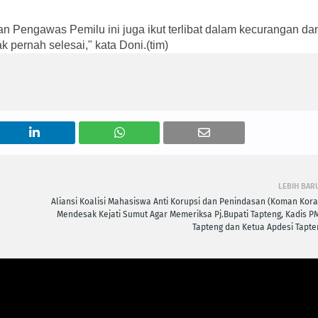
an Pengawas Pemilu ini juga ikut terlibat dalam kecurangan da
k pernah selesai," kata Doni.(tim)
LEBIH BAR
n
Aliansi Koalisi Mahasiswa Anti Korupsi dan Penindasan (Koman Kora
Mendesak Kejati Sumut Agar Memeriksa Pj.Bupati Tapteng, Kadis P
Tapteng dan Ketua Apdesi Tapte