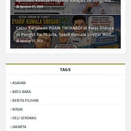
Apresiasi Kinerja Progresif Kalapas Tanjungbalai,
Refin Tua Simanullang
Agustus 07, 2026
Calon Karyawan PDAM TIRTANADI di Palas Diduga
di Pungut Rp.70 Juta, Syarif Kumala Siregar Minta
Kejati Sumut Usut Tuntas
Agustus 03, 2026
TAGS
ASAHAN
BATU BARA
BERITA PILIHAN
BINJAI
DELI SERDANG
JAKARTA