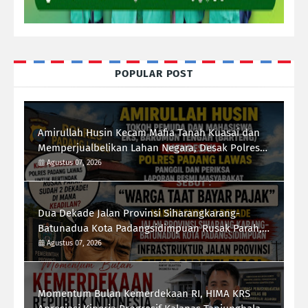
POPULAR POST
Amirullah Husin Kecam Mafia Tanah Kuasai dan
Memperjualbelikan Lahan Negara, Desak Polres
Padang Lawas Tindak Tegas Mafia Tanah
Agustus 07, 2026
Dua Dekade Jalan Provinsi Siharangkarang-
Batunadua Kota Padangsidimpuan Rusak Parah,
Rahmad Taufik Dalimunthe Desak Gubernur
Agustus 07, 2026
Sumut "Turun Tangan"
Momentum Bulan Kemerdekaan RI, HIMA KRS