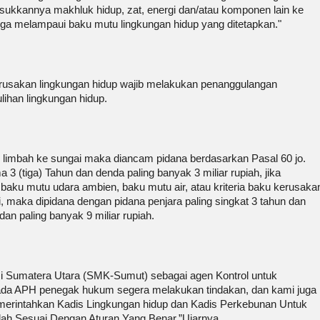
ukkannya makhluk hidup, zat, energi dan/atau komponen lain ke
gga melampaui baku mutu lingkungan hidup yang ditetapkan."
rusakan lingkungan hidup wajib melakukan penanggulangan
ihan lingkungan hidup.
imbah ke sungai maka diancam pidana berdasarkan Pasal 60 jo.
 (tiga) Tahun dan denda paling banyak 3 miliar rupiah, jika
baku mutu udara ambien, baku mutu air, atau kriteria baku kerusaka
 maka dipidana dengan pidana penjara paling singkat 3 tahun dan
dan paling banyak 9 miliar rupiah.
si Sumatera Utara (SMK-Sumut) sebagai agen Kontrol untuk
a APH penegak hukum segera melakukan tindakan, dan kami juga
rintahkan Kadis Lingkungan hidup dan Kadis Perkebunan Untuk
ah Sesuai Dengan Aturan Yang Benar,”Ujarnya.