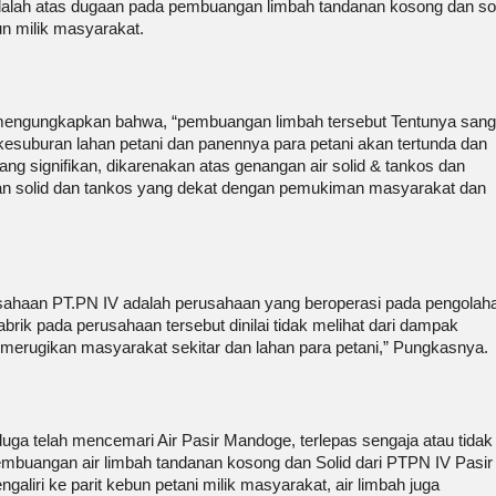
dalah atas dugaan pada pembuangan limbah tandanan kosong dan sol
un milik masyarakat.
ngungkapkan bahwa, “pembuangan limbah tersebut Tentunya sang
esuburan lahan petani dan panennya para petani akan tertunda dan
g signifikan, dikarenakan atas genangan air solid & tankos dan
an solid dan tankos yang dekat dengan pemukiman masyarakat dan
usahaan PT.PN IV adalah perusahaan yang beroperasi pada pengolah
ik pada perusahaan tersebut dinilai tidak melihat dari dampak
h merugikan masyarakat sekitar dan lahan para petani,” Pungkasnya.
ga telah mencemari Air Pasir Mandoge, terlepas sengaja atau tidak
embuangan air limbah tandanan kosong dan Solid dari PTPN IV Pasir
aliri ke parit kebun petani milik masyarakat, air limbah juga