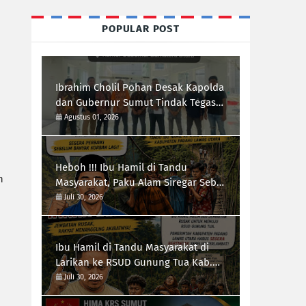
POPULAR POST
Ibrahim Cholil Pohan Desak Kapolda
dan Gubernur Sumut Tindak Tegas
Galian C Ilegal di Sipiongot Julu Kec.
Agustus 01, 2026
Dolok Kab. Paluta
Heboh !!! Ibu Hamil di Tandu
n
Masyarakat, Paku Alam Siregar Sebut
Infrastruktur Kab.Paluta "Parah"
Juli 30, 2026
Ibu Hamil di Tandu Masyarakat di
Larikan ke RSUD Gunung Tua Kab.
Paluta, Infrastruktur Jalan Jadi
Juli 30, 2026
Sorotan Ketua Forum-RI Bersatu