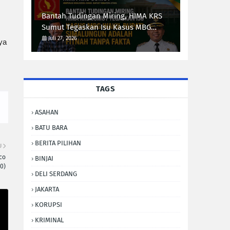
Sumut Syarif Kumala Siregar
Bantah Tudingan Miring, HIMA KRS
Sumut Tegaskan Isu Kasus MBG
Wakil Bupati Simalungun Adalah
Juli 27, 2026
ya
Fitnah Tanpa Fakta
TAGS
ASAHAN
BATU BARA
BERITA PILIHAN
U
co
BINJAI
0)
DELI SERDANG
JAKARTA
KORUPSI
KRIMINAL