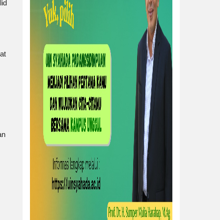
id
at
an