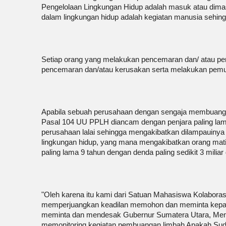
Pengelolaan Lingkungan Hidup adalah masuk atau dimas
dalam lingkungan hidup adalah kegiatan manusia sehin
Setiap orang yang melakukan pencemaran dan/ atau pe
pencemaran dan/atau kerusakan serta melakukan pemul
Apabila sebuah perusahaan dengan sengaja membuang l
Pasal 104 UU PPLH diancam dengan penjara paling lama 3
perusahaan lalai sehingga mengakibatkan dilampauinya 
lingkungan hidup, yang mana mengakibatkan orang mati,
paling lama 9 tahun dengan denda paling sedikit 3 miliar 
"Oleh karena itu kami dari Satuan Mahasiswa Kolabora
memperjuangkan keadilan memohon dan meminta kepad
meminta dan mendesak Gubernur Sumatera Utara, Meme
memonitoring kegiatan pembuangan limbah Apakah Sud