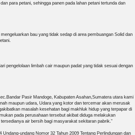
an para petani, sehingga panen pada lahan petani tertunda dan
ah mengeluarkan bau yang tidak sedap di area pembuangan Solid dan
etani.
i pengelolaan limbah cair maupun padat yang tidak sesuai dengan
 Kec.Bandar Pasir Mandoge, Kabupaten Asahan,Sumatera utara kami
 tanah maupun udara, Udara yang kotor dan tercemar akan merusak
akibatkan masalah kesehatan bagi makhluk hidup yang terpapar di
temukan pada perusahaan tersebut akibat diduga melakukan
ersedianya air bersih bagi masyarakat sekitaran pabrik."
44 Undang-undang Nomor 32 Tahun 2009 Tentang Perlindungan dan