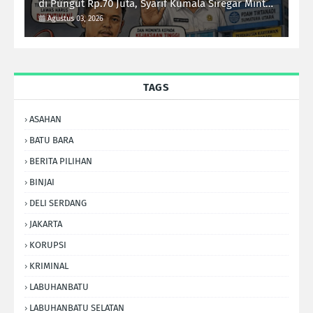
di Pungut Rp.70 Juta, Syarif Kumala Siregar Minta
Kejati Sumut Usut Tuntas
Agustus 03, 2026
TAGS
ASAHAN
BATU BARA
BERITA PILIHAN
BINJAI
DELI SERDANG
JAKARTA
KORUPSI
KRIMINAL
LABUHANBATU
LABUHANBATU SELATAN