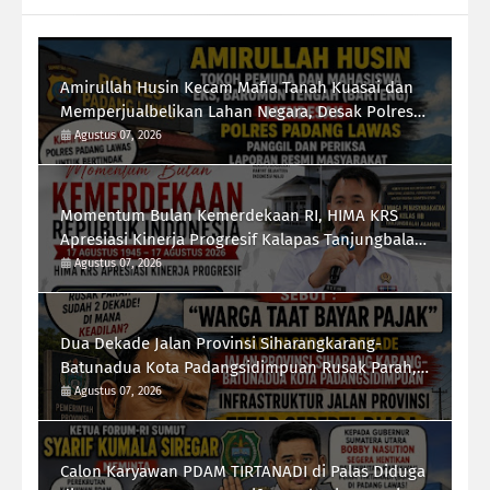
Amirullah Husin Kecam Mafia Tanah Kuasai dan
Memperjualbelikan Lahan Negara, Desak Polres
Padang Lawas Tindak Tegas Mafia Tanah
Agustus 07, 2026
Momentum Bulan Kemerdekaan RI, HIMA KRS
Apresiasi Kinerja Progresif Kalapas Tanjungbalai,
Refin Tua Simanullang
Agustus 07, 2026
Dua Dekade Jalan Provinsi Siharangkarang-
Batunadua Kota Padangsidimpuan Rusak Parah,
Rahmad Taufik Dalimunthe Desak Gubernur
Agustus 07, 2026
Sumut "Turun Tangan"
Calon Karyawan PDAM TIRTANADI di Palas Diduga