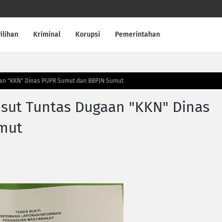
ilihan
Kriminal
Korupsi
Pemerintahan
aan "KKN" Dinas PUPR Sumut dan BBPJN Sumut
sut Tuntas Dugaan "KKN" Dinas
mut