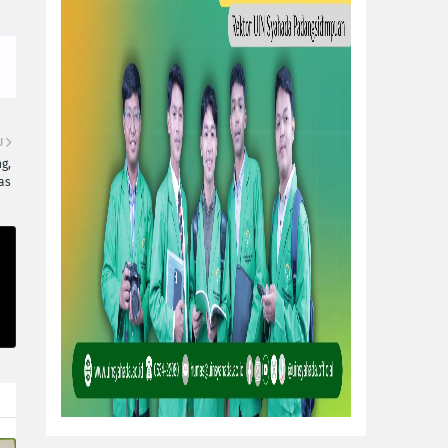
U
g,
as