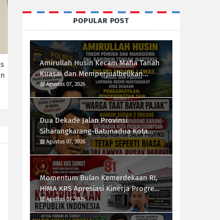
POPULAR POST
Amirullah Husin Kecam Mafia Tanah
as
Kuasai dan Memperjualbelikan
an
Lahan Negara, Desak Polres Padang
Agustus 07, 2026
Lawas Tindak Tegas Mafia Tanah
Dua Dekade Jalan Provinsi
Siharangkarang-Batunadua Kota
Padangsidimpuan Rusak Parah,
Agustus 07, 2026
Rahmad Taufik Dalimunthe Desak
Gubernur Sumut "Turun Tangan"
Momentum Bulan Kemerdekaan RI,
HIMA KRS Apresiasi Kinerja Progresif
Kalapas Tanjungbalai, Refin Tua
Agustus 07, 2026
Simanullang