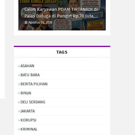
Calon Karyawan PDAM TIRTANADI di
Palas Diduga di Pungut Rp.70 Juta,
Syarif Kumala Siregar Minta Kejati
Agustus 03, 2026
Sumut Usut Tuntas
TAGS
ASAHAN
BATU BARA
BERITA PILIHAN
BINJAI
DELI SERDANG
JAKARTA
KORUPSI
KRIMINAL