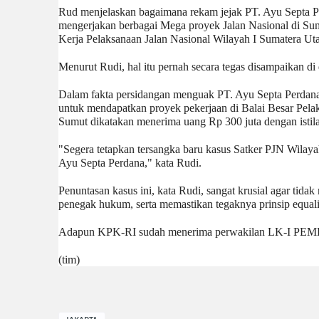
‎Rud menjelaskan bagaimana rekam jejak PT. Ayu Septa Pe
mengerjakan berbagai Mega proyek Jalan Nasional di Sumat
Kerja Pelaksanaan Jalan Nasional Wilayah I Sumatera Uta
‎Menurut Rudi, hal itu pernah secara tegas disampaikan d
‎Dalam fakta persidangan menguak PT. Ayu Septa Perdana
untuk mendapatkan proyek pekerjaan di Balai Besar Pelak
Sumut dikatakan menerima uang Rp 300 juta dengan istilah 
‎"Segera tetapkan tersangka baru kasus Satker PJN Wilaya
Ayu Septa Perdana," kata Rudi.
‎Penuntasan kasus ini, kata Rudi, sangat krusial agar tida
penegak hukum, serta memastikan tegaknya prinsip equalit
‎Adapun KPK-RI sudah menerima perwakilan LK-I PEMDA
(tim)