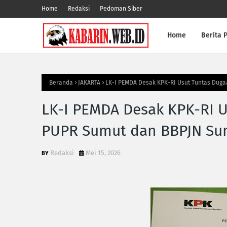
Home
Redaksi
Pedoman Siber
Home
Berita P
Beranda
JAKARTA
LK-I PEMDA Desak KPK-RI Usut Tuntas Dug
LK-I PEMDA Desak KPK-RI U
PUPR Sumut dan BBPJN Su
Redaksi
Mei 15, 2026