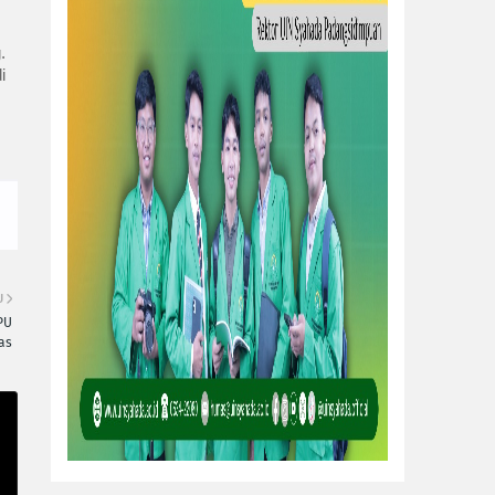
.
i
U
PU
as