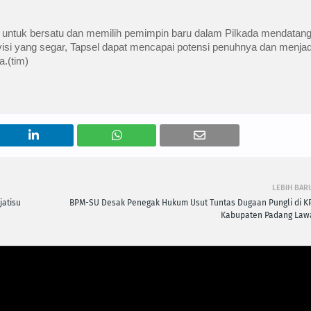
 untuk bersatu dan memilih pemimpin baru dalam Pilkada mendatang
si yang segar, Tapsel dapat mencapai potensi penuhnya dan menjad
.(tim)
LEBIH BAR
jatisu
BPM-SU Desak Penegak Hukum Usut Tuntas Dugaan Pungli di K
Kabupaten Padang Law