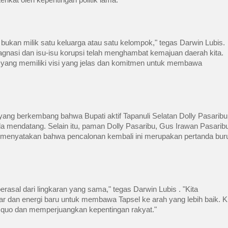
ikat oleh kepentingan politik lama.
, bukan milik satu keluarga atau satu kelompok," tegas Darwin Lubis.
agnasi dan isu-isu korupsi telah menghambat kemajuan daerah kita.
 yang memiliki visi yang jelas dan komitmen untuk membawa
 yang berkembang bahwa Bupati aktif Tapanuli Selatan Dolly Pasaribu
a mendatang. Selain itu, paman Dolly Pasaribu, Gus Irawan Pasarib
s menyatakan bahwa pencalonan kembali ini merupakan pertanda bur
rasal dari lingkaran yang sama," tegas Darwin Lubis . "Kita
 dan energi baru untuk membawa Tapsel ke arah yang lebih baik. K
quo dan memperjuangkan kepentingan rakyat."