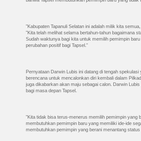
bahwa Tapsel membutuhkan pemimpin baru yang tidak ter
"Kabupaten Tapanuli Selatan ini adalah milik kita semua
"Kita telah melihat selama bertahun-tahun bagaimana st
Sudah waktunya bagi kita untuk memilih pemimpin baru
perubahan positif bagi Tapsel."
Pernyataan Darwin Lubis ini datang di tengah spekulasi
berencana untuk mencalonkan diri kembali dalam Pilkad
juga dikabarkan akan maju sebagai calon. Darwin Lubi
bagi masa depan Tapsel.
"Kita tidak bisa terus-menerus memilih pemimpin yang be
membutuhkan pemimpin baru yang memiliki ide-ide segar
membutuhkan pemimpin yang berani menantang status 