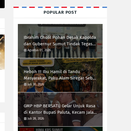
POPULAR POST
Ibrahim Cholil Pohan Desak Kapolda
dan Gubernur Sumut Tindak Tegas
Galian C Ilegal di Sipiongot Julu Kec.
Agustus 01, 2026
Dolok Kab. Paluta
Heboh !!! Ibu Hamil di Tandu
Masyarakat, Paku Alam Siregar Sebut
Infrastruktur Kab.Paluta "Parah"
Juli 30, 2026
GMP HBP BERSATU Gelar Unjuk Rasa
di Kantor Bupati Paluta, Kecam Jalan
Rusak 20 Desa
Juli 28, 2026