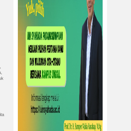
,
u,
uk
ita