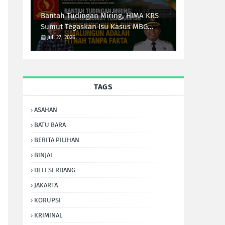
Bantah Tudingan Miring, HIMA KRS
Sumut Tegaskan Isu Kasus MBG
Wakil Bupati Simalungun Adalah
Juli 27, 2026
Fitnah Tanpa Fakta
TAGS
ASAHAN
BATU BARA
BERITA PILIHAN
BINJAI
DELI SERDANG
JAKARTA
KORUPSI
KRIMINAL