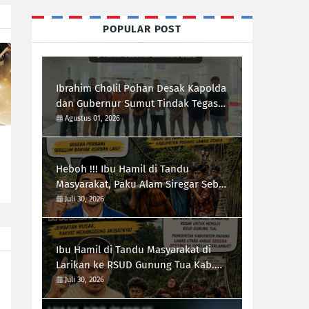
POPULAR POST
Ibrahim Cholil Pohan Desak Kapolda
dan Gubernur Sumut Tindak Tegas
Galian C Ilegal di Sipiongot Julu Kec.
Agustus 01, 2026
Dolok Kab. Paluta
Heboh !!! Ibu Hamil di Tandu
Masyarakat, Paku Alam Siregar Sebut
Infrastruktur Kab.Paluta "Parah"
Juli 30, 2026
Ibu Hamil di Tandu Masyarakat di
Larikan ke RSUD Gunung Tua Kab.
Paluta, Infrastruktur Jalan Jadi
Juli 30, 2026
Sorotan Ketua Forum-RI Bersatu