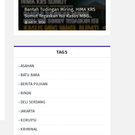
Sumut Syarif Kumala Siregar
Bantah Tudingan Miring, HIMA KRS
Sumut Tegaskan Isu Kasus MBG
Wakil Bupati Simalungun Adalah
Juli 27, 2026
Fitnah Tanpa Fakta
TAGS
ASAHAN
BATU BARA
BERITA PILIHAN
BINJAI
DELI SERDANG
JAKARTA
KORUPSI
KRIMINAL