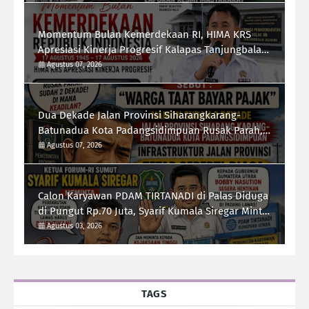
Momentum Bulan Kemerdekaan RI, HIMA KRS
Apresiasi Kinerja Progresif Kalapas Tanjungbalai,
Refin Tua Simanullang
Agustus 07, 2026
Dua Dekade Jalan Provinsi Siharangkarang-
Batunadua Kota Padangsidimpuan Rusak Parah,
Rahmad Taufik Dalimunthe Desak Gubernur
Agustus 07, 2026
Sumut "Turun Tangan"
Calon Karyawan PDAM TIRTANADI di Palas Diduga
di Pungut Rp.70 Juta, Syarif Kumala Siregar Minta
Kejati Sumut Usut Tuntas
Agustus 03, 2026
TAGS