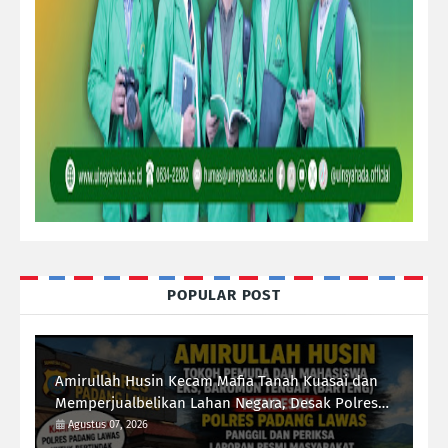
POPULAR POST
Amirullah Husin Kecam Mafia Tanah Kuasai dan
Memperjualbelikan Lahan Negara, Desak Polres
Padang Lawas Tindak Tegas Mafia Tanah
Agustus 07, 2026