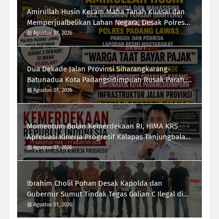
Amirullah Husin Kecam Mafia Tanah Kuasai dan
Memperjualbelikan Lahan Negara, Desak Polres
Padang Lawas Tindak Tegas Mafia Tanah
Agustus 07, 2026
Dua Dekade Jalan Provinsi Siharangkarang-
Batunadua Kota Padangsidimpuan Rusak Parah,
Rahmad Taufik Dalimunthe Desak Gubernur
Agustus 07, 2026
Sumut "Turun Tangan"
Momentum Bulan Kemerdekaan RI, HIMA KRS
Apresiasi Kinerja Progresif Kalapas Tanjungbalai,
Refin Tua Simanullang
Agustus 07, 2026
Ibrahim Cholil Pohan Desak Kapolda dan
Gubernur Sumut Tindak Tegas Galian C Ilegal di
Sipiongot Julu Kec. Dolok Kab. Paluta
Agustus 01, 2026