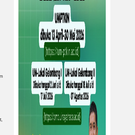
um
t,