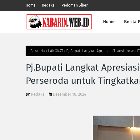
Home
Redaksi
Pedoman Siber
Home
Berita P
Beranda
LANGKAT
Pj.Bupati Langkat Apresiasi Transformasi
Pj.Bupati Langkat Apresias
Perseroda untuk Tingkatka
Redaksi
Desember 18, 2024