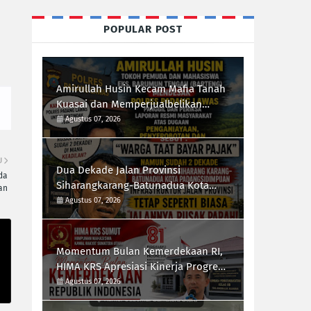
POPULAR POST
Amirullah Husin Kecam Mafia Tanah
Kuasai dan Memperjualbelikan
Lahan Negara, Desak Polres Padang
Agustus 07, 2026
Lawas Tindak Tegas Mafia Tanah
U
Dua Dekade Jalan Provinsi
da
Siharangkarang-Batunadua Kota
an
Padangsidimpuan Rusak Parah,
Agustus 07, 2026
Rahmad Taufik Dalimunthe Desak
Gubernur Sumut "Turun Tangan"
Momentum Bulan Kemerdekaan RI,
HIMA KRS Apresiasi Kinerja Progresif
Kalapas Tanjungbalai, Refin Tua
Agustus 07, 2026
Simanullang