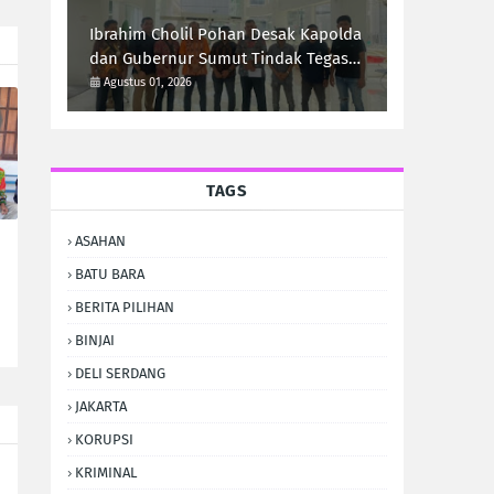
Ibrahim Cholil Pohan Desak Kapolda
dan Gubernur Sumut Tindak Tegas
Galian C Ilegal di Sipiongot Julu Kec.
Agustus 01, 2026
Dolok Kab. Paluta
TAGS
ASAHAN
BATU BARA
BERITA PILIHAN
BINJAI
DELI SERDANG
JAKARTA
KORUPSI
KRIMINAL