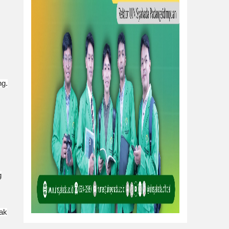
ng.
g
ak