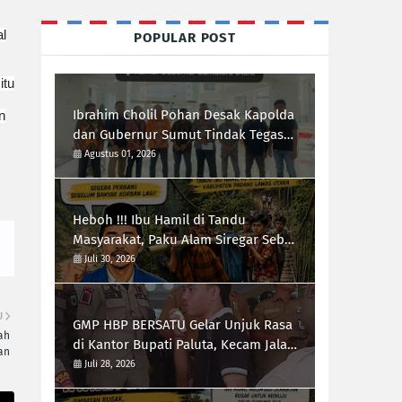
al
POPULAR POST
itu
Ibrahim Cholil Pohan Desak Kapolda
n
dan Gubernur Sumut Tindak Tegas
Galian C Ilegal di Sipiongot Julu Kec.
Agustus 01, 2026
Dolok Kab. Paluta
Heboh !!! Ibu Hamil di Tandu
Masyarakat, Paku Alam Siregar Sebut
Infrastruktur Kab.Paluta "Parah"
Juli 30, 2026
U
GMP HBP BERSATU Gelar Unjuk Rasa
ah
di Kantor Bupati Paluta, Kecam Jalan
an
Rusak 20 Desa
Juli 28, 2026