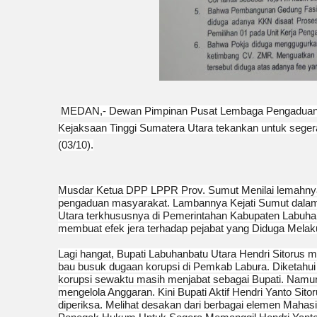
MEDAN,- ‎Dewan Pimpinan Pusat Lembaga Pengaduan 
Kejaksaan Tinggi Sumatera Utara tekankan untuk sege
(03/10).
‎Musdar Ketua DPP LPPR Prov. Sumut Menilai lemahnya
pengaduan masyarakat. Lambannya Kejati Sumut dalam 
Utara terkhususnya di Pemerintahan Kabupaten Labuhan
membuat efek jera terhadap pejabat yang Diduga Melak
‎Lagi hangat, Bupati Labuhanbatu Utara Hendri Sitorus m
bau busuk dugaan korupsi di Pemkab Labura. Diketahui 
korupsi sewaktu masih menjabat sebagai Bupati. Namun 
mengelola Anggaran. Kini Bupati Aktif Hendri Yanto Sit
diperiksa. Melihat desakan dari berbagai elemen Maha