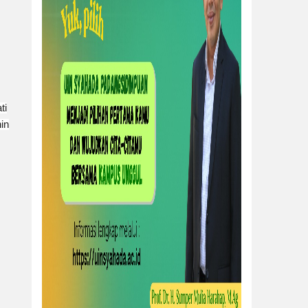
ti
in