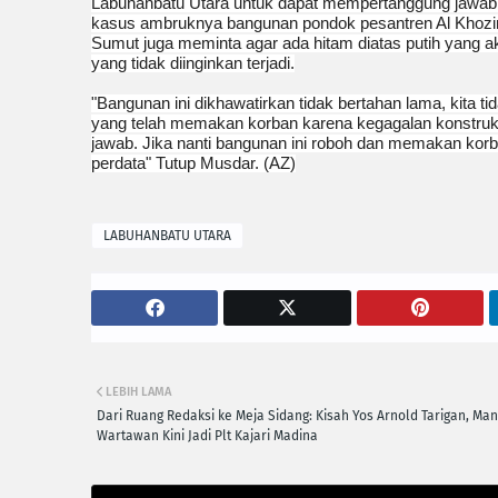
Labuhanbatu Utara untuk dapat mempertanggung jawabka
kasus ambruknya bangunan pondok pesantren Al Khozin
Sumut juga meminta agar ada hitam diatas putih yang a
yang tidak diinginkan terjadi.
‎"Bangunan ini dikhawatirkan tidak bertahan lama, kita ti
yang telah memakan korban karena kegagalan konstruksi
jawab. Jika nanti bangunan ini roboh dan memakan korba
perdata" Tutup Musdar. (AZ)
LABUHANBATU UTARA
LEBIH LAMA
Dari Ruang Redaksi ke Meja Sidang: Kisah Yos Arnold Tarigan, Ma
Wartawan Kini Jadi Plt Kajari Madina