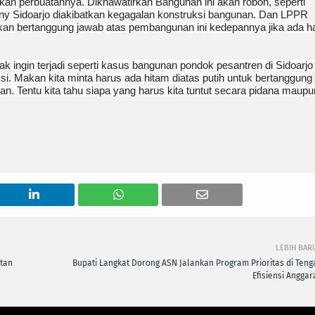
n perbuatannya. Dikhawatirkan Bangunan ini akan roboh, seperti
y Sidoarjo diakibatkan kegagalan konstruksi bangunan. Dan LPPR
kan bertanggung jawab atas pembangunan ini kedepannya jika ada h
dak ingin terjadi seperti kasus bangunan pondok pesantren di Sidoarjo 
. Makan kita minta harus ada hitam diatas putih untuk bertanggung
n. Tentu kita tahu siapa yang harus kita tuntut secara pidana maupu
LEBIH BAR
ntan
Bupati Langkat Dorong ASN Jalankan Program Prioritas di Teng
Efisiensi Anggar