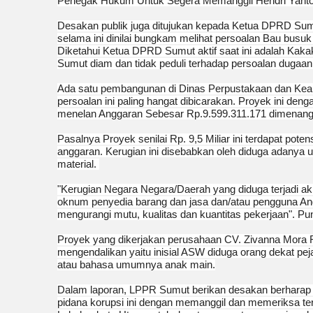
Penegak Hukum Untuk Segera Memanggil Hendri Yanto 
‎Desakan publik juga ditujukan kepada Ketua DPRD Suma
selama ini dinilai bungkam melihat persoalan Bau bus
Diketahui Ketua DPRD Sumut aktif saat ini adalah Kak
Sumut diam dan tidak peduli terhadap persoalan dugaan
‎Ada satu pembangunan di Dinas Perpustakaan dan Kea
persoalan ini paling hangat dibicarakan. Proyek ini
menelan Anggaran Sebesar Rp.9.599.311.171 dimenangk
‎Pasalnya Proyek senilai Rp. 9,5 Miliar ini terdapat pot
anggaran. Kerugian ini disebabkan oleh diduga adanya
material.
‎"Kerugian Negara Negara/Daerah yang diduga terjadi ak
oknum penyedia barang dan jasa dan/atau pengguna An
mengurangi mutu, kualitas dan kuantitas pekerjaan". 
‎Proyek yang dikerjakan perusahaan CV. Zivanna Mora Ra
mengendalikan yaitu inisial ASW diduga orang dekat pe
atau bahasa umumnya anak main.
‎Dalam laporan, LPPR Sumut berikan desakan berharap
pidana korupsi ini dengan memanggil dan memeriksa ter