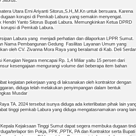
Sitorus.
tera Utara Erni Ariyanti Sitorus,S.H,.M.Kn untuk bersuara. Karena
uk dugaan korupsi di Pemkab Labura yang semakin menyengat.
ak Hendri Yanto Sitorus Bupati Labura. Memungkinkan Ketua DPRD
 korupsi di Pemkab Labura.
rsipan Labura yang menjadi perhatian dan dilaporkan LPPR Sumut.
 dengan Nama Pembangunan Gedung Fasilitas Layanan Umum yang
an oleh CV. Zivanna Mora Raya yang beralamat di Kab. Deli Serda
ensi Kerugian Negara mencapai Rp. 1,4 Miliar yaitu 15 persen dari
 unsur kesengajaan mengurangi volume dari beberapa item bahan
ibat kegiatan pekerjaan yang di laksanakan oleh kontraktor dengan
ggaran, diduga telah melakukan penyimpangan dalam bentuk
Pungkas Musdar
ya TA. 2024 tersebut isunya diduga ada keterlibatan pihak lain yan
jabat tinggi pemkab Labura yang diduga mengatasnamakan orang lain
 Kepala Kejaksaan Tinggi Sumut dapat segera membuka dugaan tind
duga/terlapor tim Pokja, PPK ,PPTK, PA dan Kontraktor serta Bupati