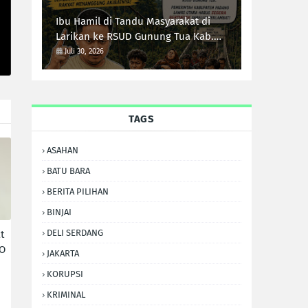
Ibu Hamil di Tandu Masyarakat di
Larikan ke RSUD Gunung Tua Kab.
Paluta, Infrastruktur Jalan Jadi
Juli 30, 2026
Sorotan Ketua Forum-RI Bersatu
Sumut Syarif Kumala Siregar
TAGS
ASAHAN
BATU BARA
BERITA PILIHAN
BINJAI
DELI SERDANG
t
PO
JAKARTA
KORUPSI
KRIMINAL