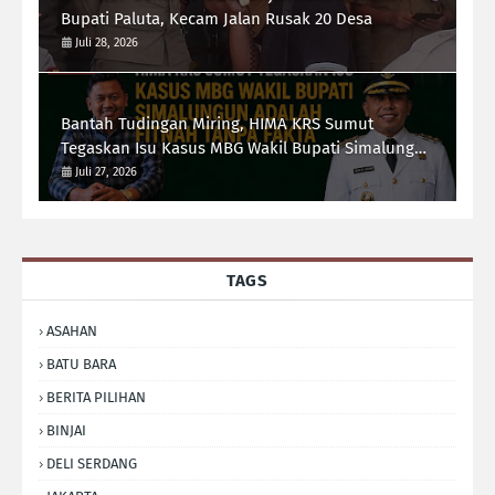
Bupati Paluta, Kecam Jalan Rusak 20 Desa
Juli 28, 2026
Bantah Tudingan Miring, HIMA KRS Sumut
Tegaskan Isu Kasus MBG Wakil Bupati Simalungun
Adalah Fitnah Tanpa Fakta
Juli 27, 2026
TAGS
ASAHAN
BATU BARA
BERITA PILIHAN
BINJAI
DELI SERDANG