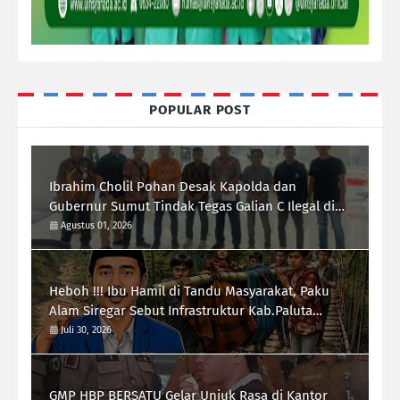
POPULAR POST
Ibrahim Cholil Pohan Desak Kapolda dan
Gubernur Sumut Tindak Tegas Galian C Ilegal di
Sipiongot Julu Kec. Dolok Kab. Paluta
Agustus 01, 2026
Heboh !!! Ibu Hamil di Tandu Masyarakat, Paku
Alam Siregar Sebut Infrastruktur Kab.Paluta
"Parah"
Juli 30, 2026
GMP HBP BERSATU Gelar Unjuk Rasa di Kantor