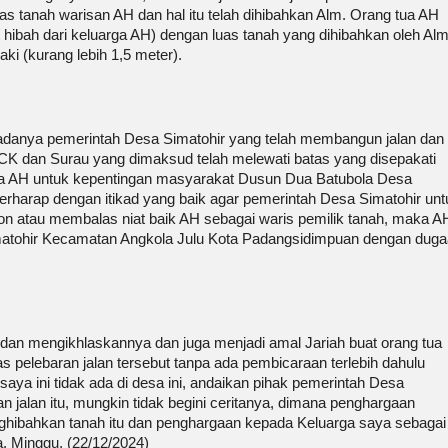
 tanah warisan AH dan hal itu telah dihibahkan Alm. Orang tua AH
 hibah dari keluarga AH) dengan luas tanah yang dihibahkan oleh Alm
ki (kurang lebih 1,5 meter).
anya pemerintah Desa Simatohir yang telah membangun jalan dan
CK dan Surau yang dimaksud telah melewati batas yang disepakati
rga AH untuk kepentingan masyarakat Dusun Dua Batubola Desa
 berharap dengan itikad yang baik agar pemerintah Desa Simatohir unt
on atau membalas niat baik AH sebagai waris pemilik tanah, maka A
atohir Kecamatan Angkola Julu Kota Padangsidimpuan dengan dug
dan mengikhlaskannya dan juga menjadi amal Jariah buat orang tua
s pelebaran jalan tersebut tanpa ada pembicaraan terlebih dahulu
aya ini tidak ada di desa ini, andaikan pihak pemerintah Desa
 jalan itu, mungkin tidak begini ceritanya, dimana penghargaan
ghibahkan tanah itu dan penghargaan kepada Keluarga saya sebagai
. Minggu, (22/12/2024)