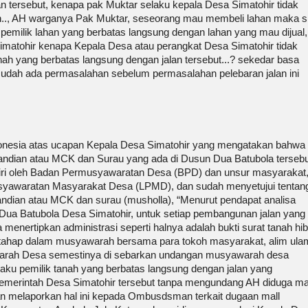
an tersebut, kenapa pak Muktar selaku kepala Desa Simatohir tidak
., AH warganya Pak Muktar, seseorang mau membeli lahan maka s
emilik lahan yang berbatas langsung dengan lahan yang mau dijual,
Simatohir kenapa Kepala Desa atau perangkat Desa Simatohir tidak
ah yang berbatas langsung dengan jalan tersebut...? sekedar basa
n sudah ada permasalahan sebelum permasalahan pelebaran jalan ini
nesia atas ucapan Kepala Desa Simatohir yang mengatakan bahwa
ndian atau MCK dan Surau yang ada di Dusun Dua Batubola tersebu
iri oleh Badan Permusyawaratan Desa (BPD) dan unsur masyarakat
yawaratan Masyarakat Desa (LPMD), dan sudah menyetujui tentan
ndian atau MCK dan surau (musholla), “Menurut pendapat analisa
 Dua Batubola Desa Simatohir, untuk setiap pembangunan jalan yang
nertipkan administrasi seperti halnya adalah bukti surat tanah hi
e tahap dalam musyawarah bersama para tokoh masyarakat, alim ula
arah Desa semestinya di sebarkan undangan musyawarah desa
u pemilik tanah yang berbatas langsung dengan jalan yang
emerintah Desa Simatohir tersebut tanpa mengundang AH diduga ma
 melaporkan hal ini kepada Ombusdsman terkait dugaan mall