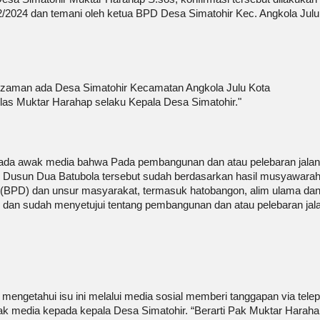
12/2024 dan temani oleh ketua BPD Desa Simatohir Kec. Angkola Julu
 zaman ada Desa Simatohir Kecamatan Angkola Julu Kota
elas Muktar Harahap selaku Kepala Desa Simatohir."
ada awak media bahwa Pada pembangunan dan atau pelebaran jalan
 Dusun Dua Batubola tersebut sudah berdasarkan hasil musyawara
 (BPD) dan unsur masyarakat, termasuk hatobangon, alim ulama da
n sudah menyetujui tentang pembangunan dan atau pelebaran jal
ngetahui isu ini melalui media sosial memberi tanggapan via tele
k media kepada kepala Desa Simatohir. “Berarti Pak Muktar Haraha