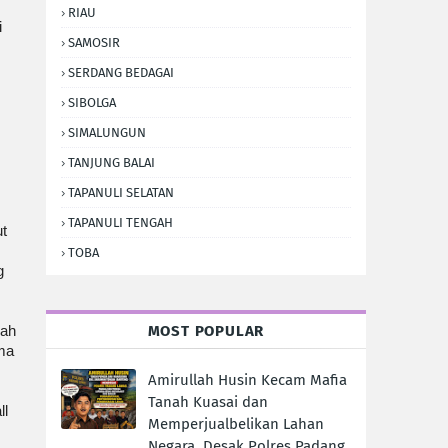
RIAU
i
SAMOSIR
SERDANG BEDAGAI
SIBOLGA
SIMALUNGUN
TANJUNG BALAI
TAPANULI SELATAN
TAPANULI TENGAH
t
,
TOBA
g
MOST POPULAR
bah
ma
Amirullah Husin Kecam Mafia
Tanah Kuasai dan
ll
Memperjualbelikan Lahan
Negara, Desak Polres Padang