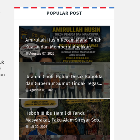
.
POPULAR POST
Amirullah Husin Kecam Mafia Tanah
Kuasai dan Memperjualbelikan
Lahan Negara, Desak Polres Padang
Agustus 07, 2026
Lawas Tindak Tegas Mafia Tanah
uk
H
aan
Ibrahim Cholil Pohan Desak Kapolda
dan Gubernur Sumut Tindak Tegas
Galian C Ilegal di Sipiongot Julu Kec.
Agustus 01, 2026
Dolok Kab. Paluta
Heboh !!! Ibu Hamil di Tandu
Masyarakat, Paku Alam Siregar Sebut
Infrastruktur Kab.Paluta "Parah"
Juli 30, 2026