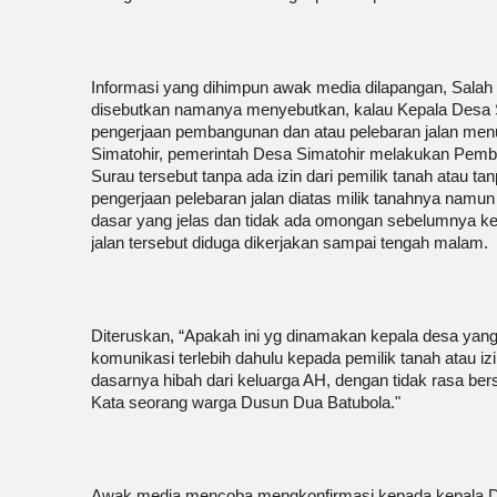
Informasi yang dihimpun awak media dilapangan, Salah
disebutkan namanya menyebutkan, kalau Kepala Desa Si
pengerjaan pembangunan dan atau pelebaran jalan me
Simatohir, pemerintah Desa Simatohir melakukan Pemb
Surau tersebut tanpa ada izin dari pemilik tanah atau ta
pengerjaan pelebaran jalan diatas milik tanahnya namu
dasar yang jelas dan tidak ada omongan sebelumnya ke
jalan tersebut diduga dikerjakan sampai tengah malam.
Diteruskan, “Apakah ini yg dinamakan kepala desa ya
komunikasi terlebih dahulu kepada pemilik tanah atau i
dasarnya hibah dari keluarga AH, dengan tidak rasa ber
Kata seorang warga Dusun Dua Batubola."
Awak media mencoba mengkonfirmasi kepada kepala Des