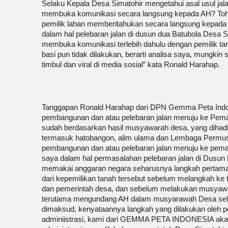
Selaku Kepala Desa Simatohir mengetahui asal usul jal
membuka komunikasi secara langsung kepada AH? Toh.
pemilik lahan memberitahukan secara langsung kepada p
dalam hal pelebaran jalan di dusun dua Batubola Desa 
membuka komunikasi terlebih dahulu dengan pemilik tan
basi pun tidak dilakukan, berarti analisa saya, mungki
timbul dan viral di media sosial” kata Ronald Harahap.
Tanggapan Ronald Harahap dari DPN Gemma Peta Indo
pembangunan dan atau pelebaran jalan menuju ke Pema
sudah berdasarkan hasil musyawarah desa, yang dihad
termasuk hatobangon, alim ulama dan Lembaga Permus
pembangunan dan atau pelebaran jalan menuju ke pema
saya dalam hal permasalahan pelebaran jalan di Dusun
memakai anggaran negara seharusnya langkah pertama me
dari kepemilikan tanah tersebut sebelum melangkah k
dan pemerintah desa, dan sebelum melakukan musyaw
terutama mengundang AH dalam musyarawah Desa selak
dimaksud, kenyataannya langkah yang dilakukan oleh p
adminiistrasi, kami dari GEMMA PETA INDONESIA akan