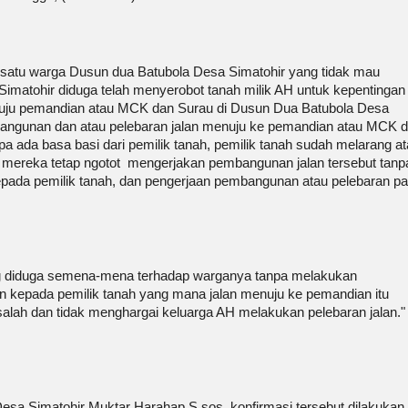
 satu warga Dusun dua Batubola Desa Simatohir yang tidak mau
matohir diduga telah menyerobot tanah milik AH untuk kepentingan
nuju pemandian atau MCK dan Surau di Dusun Dua Batubola Desa
angunan dan atau pelebaran jalan menuju ke pemandian atau MCK 
npa ada basa basi dari pemilik tanah, pemilik tanah sudah melarang a
n mereka tetap ngotot mengerjakan pembangunan jalan tersebut tanp
pada pemilik tanah, dan pengerjaan pembangunan atau pelebaran p
ng diduga semena-mena terhadap warganya tanpa melakukan
zin kepada pemilik tanah yang mana jalan menuju ke pemandian itu
salah dan tidak menghargai keluarga AH melakukan pelebaran jalan."
a Simatohir Muktar Harahap S.sos, konfirmasi tersebut dilakukan 