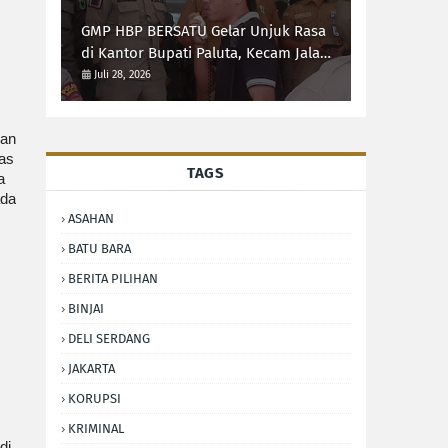
GMP HBP BERSATU Gelar Unjuk Rasa
di Kantor Bupati Paluta, Kecam Jalan
Rusak 20 Desa
Juli 28, 2026
dan
tas
TAGS
a
ada
ASAHAN
BATU BARA
BERITA PILIHAN
BINJAI
DELI SERDANG
JAKARTA
KORUPSI
KRIMINAL
di