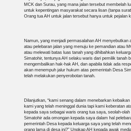
MCK dan Surau, yang mana jalan tersebut membelah luas
untuk kepentingan masyarakat secara lisan (tanpa surat
Orang tua AH untuk jalan tersebut hanya untuk pejalan ka
Namun, yang menjadi permasalahan AH menyebutkan ad
atau pelebaran jalan yang menuju ke pemandian atau M
atau melewati batas luas tanah yang dihibahkan kelua
Simatohir, tentunya AH selaku waris dari pemilik tanah
mengembalikan hak-hak AH, dan apabila tidak ada resp
akan menempuh jalur hukum atas pemerintah Desa Sim
telah melakukan penyerobotan tanah.
Dilanjutkan, “kami senang dalam menebarkan kebaikan 
kami yang telah meninggal dunia tapi kami keberatan ata
kepada saya sebagai waris orang tua saya, seolah-olah s
Simatohir ada omongan kepada saya dalam hal pelebaran
pemerintah Desa kepada keluarga saya yang telah men
orang lama di desa ini?" Ungkap AH kepada awak media