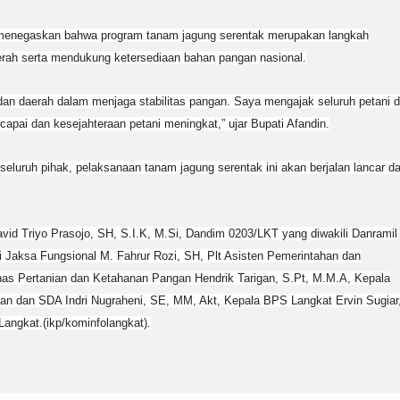
 menegaskan bahwa program tanam jagung serentak merupakan langkah
rah serta mendukung ketersediaan bahan pangan nasional.
 dan daerah dalam menjaga stabilitas pangan. Saya mengajak seluruh petani d
ercapai dan kesejahteraan petani meningkat,” ujar Bupati Afandin.
uruh pihak, pelaksanaan tanam jagung serentak ini akan berjalan lancar d
vid Triyo Prasojo, SH, S.I.K, M.Si, Dandim 0203/LKT yang diwakili Danramil
li Jaksa Fungsional M. Fahrur Rozi, SH, Plt Asisten Pemerintahan dan
nas Pertanian dan Ketahanan Pangan Hendrik Tarigan, S.Pt, M.M.A, Kepala
n dan SDA Indri Nugraheni, SE, MM, Akt, Kepala BPS Langkat Ervin Sugiar
Langkat.(ikp/kominfolangkat).