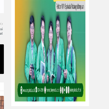
U
si
al