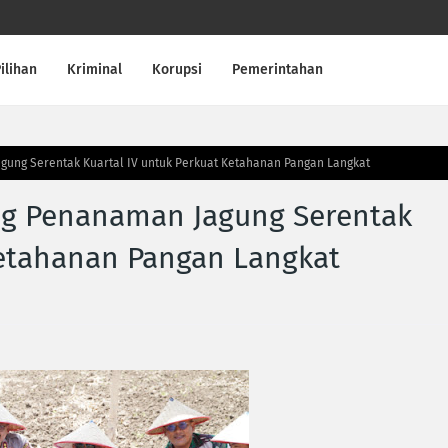
ilihan
Kriminal
Korupsi
Pemerintahan
gung Serentak Kuartal IV untuk Perkuat Ketahanan Pangan Langkat
ng Penanaman Jagung Serentak
Ketahanan Pangan Langkat