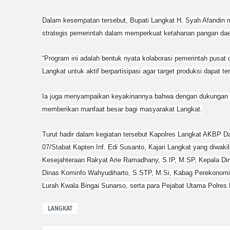
Dalam kesempatan tersebut, Bupati Langkat H. Syah Afandin
strategis pemerintah dalam memperkuat ketahanan pangan dae
“Program ini adalah bentuk nyata kolaborasi pemerintah pusat
Langkat untuk aktif berpartisipasi agar target produksi dapat t
Ia juga menyampaikan keyakinannya bahwa dengan dukungan sel
memberikan manfaat besar bagi masyarakat Langkat.
Turut hadir dalam kegiatan tersebut Kapolres Langkat AKBP Da
07/Stabat Kapten Inf. Edi Susanto, Kajari Langkat yang diwaki
Kesejahteraan Rakyat Arie Ramadhany, S.IP, M.SP, Kepala Di
Dinas Kominfo Wahyudiharto, S.STP, M.Si, Kabag Perekonomia
Lurah Kwala Bingai Sunarso, serta para Pejabat Utama Polres 
LANGKAT