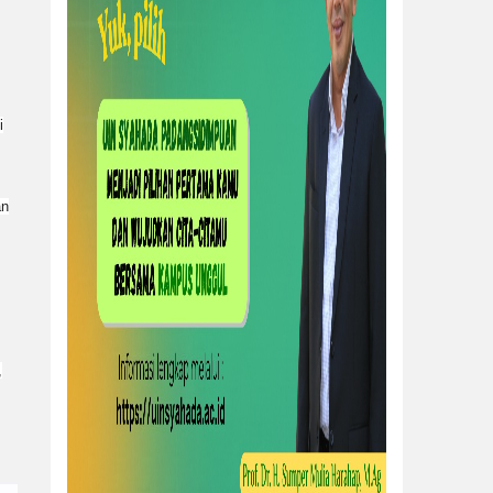
i
an
,