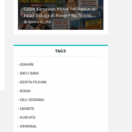
Calon Karyawan PDAM TIRTANADI di
Palas Diduga di Pungut Rp.70 Juta,
Syarif Kumala Siregar Minta Kejati
Agustus 03, 2026
Sumut Usut Tuntas
TAGS
ASAHAN
BATU BARA
BERITA PILIHAN
BINJAI
DELI SERDANG
JAKARTA
KORUPSI
KRIMINAL