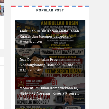
POPULAR POST
Amirullah Husin Kecam Mafia Tanah
Kuasai dan Memperjualbelikan
Lahan Negara, Desak Polres Padang
Agustus 07, 2026
Lawas Tindak Tegas Mafia Tanah
Dua Dekade Jalan Provinsi
Siharangkarang-Batunadua Kota
Padangsidimpuan Rusak Parah,
Agustus 07, 2026
Rahmad Taufik Dalimunthe Desak
Gubernur Sumut "Turun Tangan"
Momentum Bulan Kemerdekaan RI,
HIMA KRS Apresiasi Kinerja Progresif
Kalapas Tanjungbalai, Refin Tua
Agustus 07, 2026
Simanullang