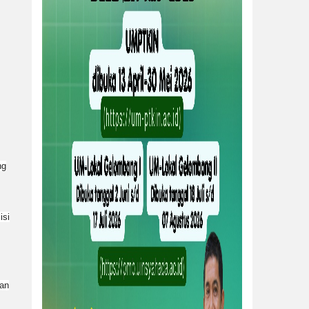
ng
isi
man