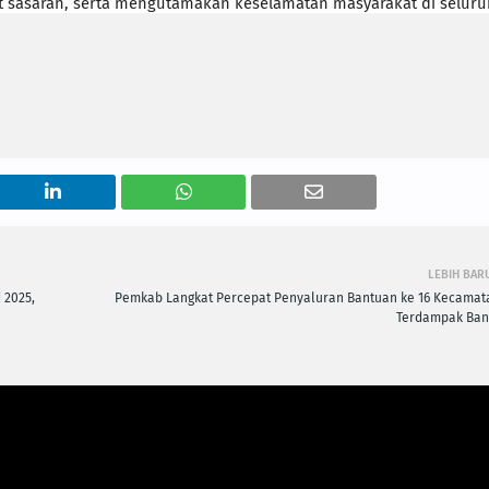
at sasaran, serta mengutamakan keselamatan masyarakat di seluru
LEBIH BAR
 2025,
Pemkab Langkat Percepat Penyaluran Bantuan ke 16 Kecamat
Terdampak Banj