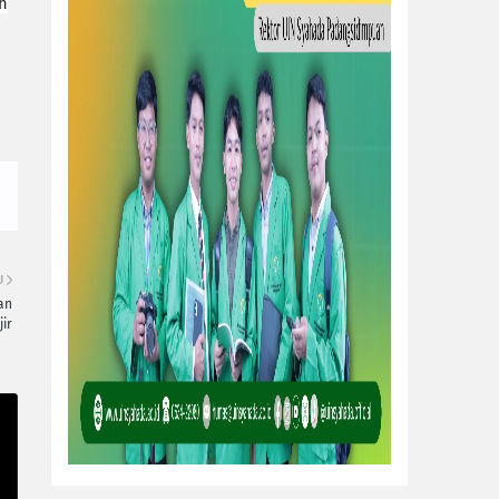
h
U
an
ir