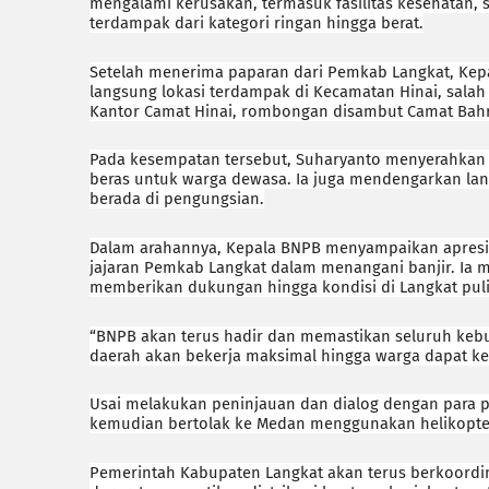
mengalami kerusakan, termasuk fasilitas kesehatan, s
terdampak dari kategori ringan hingga berat.
Setelah menerima paparan dari Pemkab Langkat, Ke
langsung lokasi terdampak di Kecamatan Hinai, sala
Kantor Camat Hinai, rombongan disambut Camat Bah
Pada kesempatan tersebut, Suharyanto menyerahkan 
beras untuk warga dewasa. Ia juga mendengarkan la
berada di pengungsian.
Dalam arahannya, Kepala BNPB menyampaikan apresias
jajaran Pemkab Langkat dalam menangani banjir. Ia
memberikan dukungan hingga kondisi di Langkat pul
“BNPB akan terus hadir dan memastikan seluruh ke
daerah akan bekerja maksimal hingga warga dapat kem
Usai melakukan peninjauan dan dialog dengan para 
kemudian bertolak ke Medan menggunakan helikopte
Pemerintah Kabupaten Langkat akan terus berkoordi