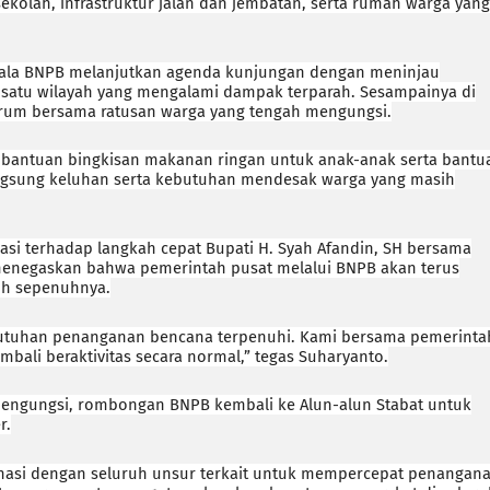
ekolah, infrastruktur jalan dan jembatan, serta rumah warga yang
pala BNPB melanjutkan agenda kunjungan dengan meninjau
h satu wilayah yang mengalami dampak terparah. Sesampainya di
rum bersama ratusan warga yang tengah mengungsi.
bantuan bingkisan makanan ringan untuk anak-anak serta bantu
ngsung keluhan serta kebutuhan mendesak warga yang masih
i terhadap langkah cepat Bupati H. Syah Afandin, SH bersama
 menegaskan bahwa pemerintah pusat melalui BNPB akan terus
ih sepenuhnya.
butuhan penanganan bencana terpenuhi. Kami bersama pemerinta
bali beraktivitas secara normal,” tegas Suharyanto.
pengungsi, rombongan BNPB kembali ke Alun-alun Stabat untuk
r.
nasi dengan seluruh unsur terkait untuk mempercepat penangan