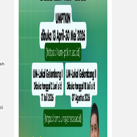
tah
di