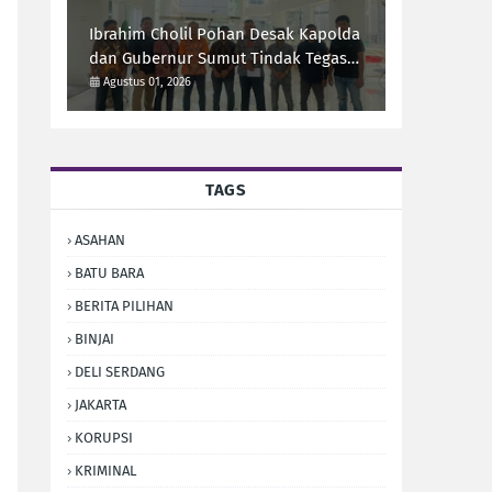
Ibrahim Cholil Pohan Desak Kapolda
dan Gubernur Sumut Tindak Tegas
Galian C Ilegal di Sipiongot Julu Kec.
Agustus 01, 2026
Dolok Kab. Paluta
TAGS
ASAHAN
BATU BARA
BERITA PILIHAN
BINJAI
DELI SERDANG
JAKARTA
KORUPSI
KRIMINAL