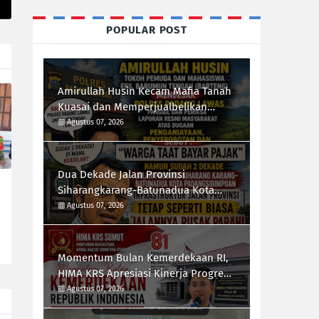
POPULAR POST
Amirullah Husin Kecam Mafia Tanah
Kuasai dan Memperjualbelikan
Lahan Negara, Desak Polres Padang
Agustus 07, 2026
Lawas Tindak Tegas Mafia Tanah
Dua Dekade Jalan Provinsi
Siharangkarang-Batunadua Kota
Padangsidimpuan Rusak Parah,
Agustus 07, 2026
Rahmad Taufik Dalimunthe Desak
Gubernur Sumut "Turun Tangan"
Momentum Bulan Kemerdekaan RI,
HIMA KRS Apresiasi Kinerja Progresif
Kalapas Tanjungbalai, Refin Tua
Agustus 07, 2026
Simanullang