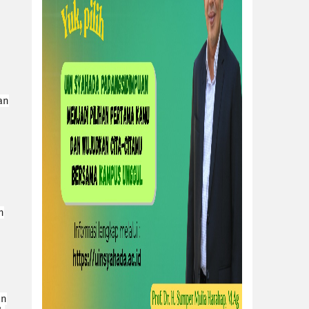
an
h
an