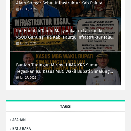
Alam Siregar Sebut Infrastruktur Kab.Paluta
"Parah"
Juli 30, 2026
Ibu Hamil di Tandu Masyarakat di Larikan ke
RSUD Gunung Tua Kab. Paluta, Infrastruktur Jalan
Jadi Sorotan Ketua Forum-RI Bersatu Sumut
Juli 30, 2026
Syarif Kumala Siregar
Bantah Tudingan Miring, HIMA KRS Sumut
Tegaskan Isu Kasus MBG Wakil Bupati Simalungun
Adalah Fitnah Tanpa Fakta
Juli 27, 2026
TAGS
ASAHAN
BATU BARA