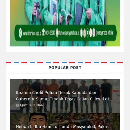
POPULAR POST
Ibrahim Cholil Pohan Desak Kapolda dan
Gubernur Sumut Tindak Tegas Galian C Ilegal di
Sipiongot Julu Kec. Dolok Kab. Paluta
Agustus 01, 2026
Heboh !!! Ibu Hamil di Tandu Masyarakat, Paku