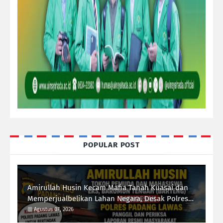
POPULAR POST
Amirullah Husin Kecam Mafia Tanah Kuasai dan
Memperjualbelikan Lahan Negara, Desak Polres
Padang Lawas Tindak Tegas Mafia Tanah
Agustus 07, 2026