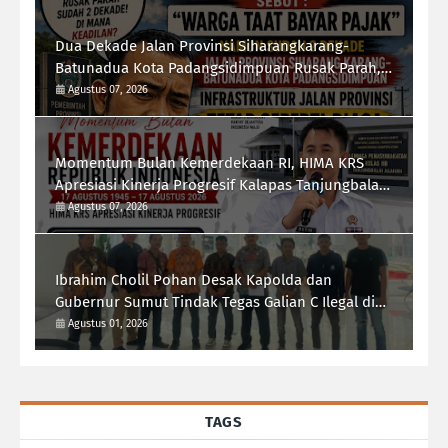
Dua Dekade Jalan Provinsi Siharangkarang-
Batunadua Kota Padangsidimpuan Rusak Parah,
Rahmad Taufik Dalimunthe Desak Gubernur
Agustus 07, 2026
Sumut "Turun Tangan"
Momentum Bulan Kemerdekaan RI, HIMA KRS
Apresiasi Kinerja Progresif Kalapas Tanjungbalai,
Refin Tua Simanullang
Agustus 07, 2026
Ibrahim Cholil Pohan Desak Kapolda dan
Gubernur Sumut Tindak Tegas Galian C Ilegal di
Sipiongot Julu Kec. Dolok Kab. Paluta
Agustus 01, 2026
TAGS