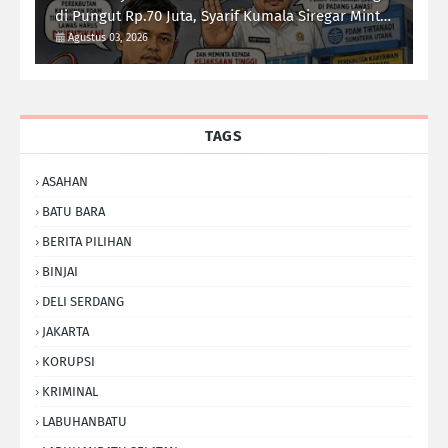
di Pungut Rp.70 Juta, Syarif Kumala Siregar Minta
Kejati Sumut Usut Tuntas
Agustus 03, 2026
TAGS
ASAHAN
BATU BARA
BERITA PILIHAN
BINJAI
DELI SERDANG
JAKARTA
KORUPSI
KRIMINAL
LABUHANBATU