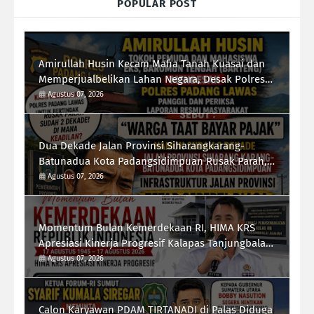
POPULAR POST
Amirullah Husin Kecam Mafia Tanah Kuasai dan
Memperjualbelikan Lahan Negara, Desak Polres
Padang Lawas Tindak Tegas Mafia Tanah
Agustus 07, 2026
Dua Dekade Jalan Provinsi Siharangkarang-
Batunadua Kota Padangsidimpuan Rusak Parah,
Rahmad Taufik Dalimunthe Desak Gubernur
Agustus 07, 2026
Sumut "Turun Tangan"
Momentum Bulan Kemerdekaan RI, HIMA KRS
Apresiasi Kinerja Progresif Kalapas Tanjungbalai,
Refin Tua Simanullang
Agustus 07, 2026
Calon Karyawan PDAM TIRTANADI di Palas Diduga