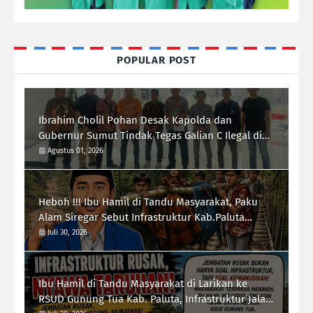
POPULAR POST
Ibrahim Cholil Pohan Desak Kapolda dan
Gubernur Sumut Tindak Tegas Galian C Ilegal di
Sipiongot Julu Kec. Dolok Kab. Paluta
Agustus 01, 2026
Heboh !!! Ibu Hamil di Tandu Masyarakat, Paku
Alam Siregar Sebut Infrastruktur Kab.Paluta
"Parah"
Juli 30, 2026
Ibu Hamil di Tandu Masyarakat di Larikan ke
RSUD Gunung Tua Kab. Paluta, Infrastruktur Jalan