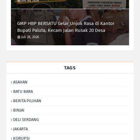
Jadi Sorotan Ketua Forum-RI Bersatu Sumut
Juli 30, 2026
Syarif Kumala Siregar
GMP HBP BERSATU Gelar Unjuk Rasa di Kantor
Bupati Paluta, Kecam Jalan Rusak 20 Desa
Juli 28, 2026
TAGS
ASAHAN
BATU BARA
BERITA PILIHAN
BINJAI
DELI SERDANG
JAKARTA
KORUPSI