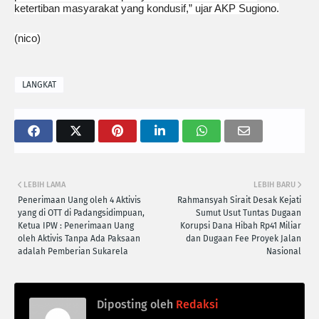
ketertiban masyarakat yang kondusif,” ujar AKP Sugiono.
(nico)
LANGKAT
LEBIH LAMA
LEBIH BARU
Penerimaan Uang oleh 4 Aktivis
Rahmansyah Sirait Desak Kejati
yang di OTT di Padangsidimpuan,
Sumut Usut Tuntas Dugaan
Ketua IPW : Penerimaan Uang
Korupsi Dana Hibah Rp41 Miliar
oleh Aktivis Tanpa Ada Paksaan
dan Dugaan Fee Proyek Jalan
adalah Pemberian Sukarela
Nasional
Diposting oleh
Redaksi