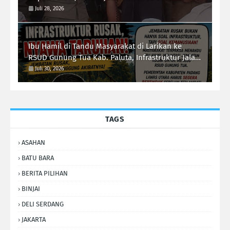
Juli 28, 2026
Ibu Hamil di Tandu Masyarakat di Larikan ke
RSUD Gunung Tua Kab. Paluta, Infrastruktur Jalan
Jadi Sorotan Ketua Forum-RI Bersatu Sumut
Juli 30, 2026
Syarif Kumala Siregar
TAGS
ASAHAN
BATU BARA
BERITA PILIHAN
BINJAI
DELI SERDANG
JAKARTA