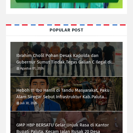
POPULAR POST
Ibrahim Cholil Pohan Desak Kapolda dan
Gubernur Sumut Tindak Tegas Galian C Ilegal di
Sipiongot Julu Kec. Dolok Kab. Paluta
Agustus 01, 2026
Heboh !!! Ibu Hamil di Tandu Masyarakat, Paku
Alam Siregar Sebut Infrastruktur Kab.Paluta
"Parah"
Juli 30, 2026
GMP HBP BERSATU Gelar Unjuk Rasa di Kantor
Bupati Paluta, Kecam Jalan Rusak 20 Desa