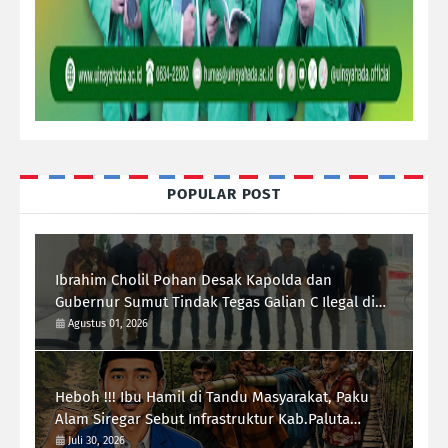
POPULAR POST
Ibrahim Cholil Pohan Desak Kapolda dan
Gubernur Sumut Tindak Tegas Galian C Ilegal di
Sipiongot Julu Kec. Dolok Kab. Paluta
Agustus 01, 2026
Heboh !!! Ibu Hamil di Tandu Masyarakat, Paku
Alam Siregar Sebut Infrastruktur Kab.Paluta
"Parah"
Juli 30, 2026