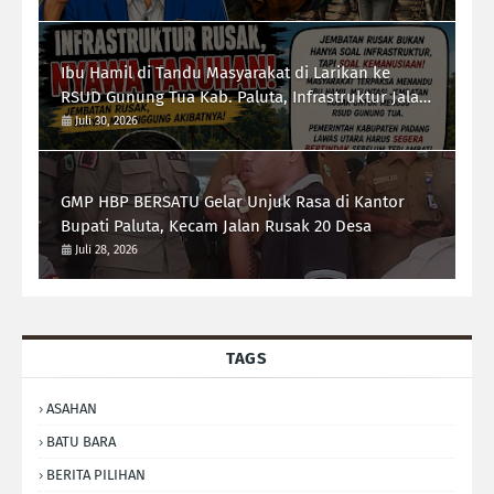
Ibu Hamil di Tandu Masyarakat di Larikan ke
RSUD Gunung Tua Kab. Paluta, Infrastruktur Jalan
Jadi Sorotan Ketua Forum-RI Bersatu Sumut
Juli 30, 2026
Syarif Kumala Siregar
GMP HBP BERSATU Gelar Unjuk Rasa di Kantor
Bupati Paluta, Kecam Jalan Rusak 20 Desa
Juli 28, 2026
TAGS
ASAHAN
BATU BARA
BERITA PILIHAN