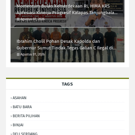
Momentum Bulan Kemerdekaan RI, HIMA KRS
Apresiasi Kinerja Progresif Kalapas Tanjungbalai,
Refin Tua Simanullang
Agustus 07, 2026
Ibrahim Cholil Pohan Desak Kapolda dan
Gubernur Sumut Tindak Tegas Galian C Ilegal di
Sipiongot Julu Kec. Dolok Kab. Paluta
Agustus 01, 2026
TAGS
ASAHAN
BATU BARA
BERITA PILIHAN
BINJAI
DELI SERDANG