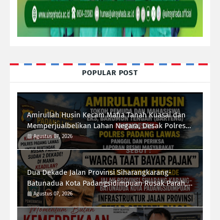
POPULAR POST
Amirullah Husin Kecam Mafia Tanah Kuasai dan
Memperjualbelikan Lahan Negara, Desak Polres
Padang Lawas Tindak Tegas Mafia Tanah
Agustus 07, 2026
Dua Dekade Jalan Provinsi Siharangkarang-
Batunadua Kota Padangsidimpuan Rusak Parah,
Rahmad Taufik Dalimunthe Desak Gubernur
Agustus 07, 2026
Sumut "Turun Tangan"