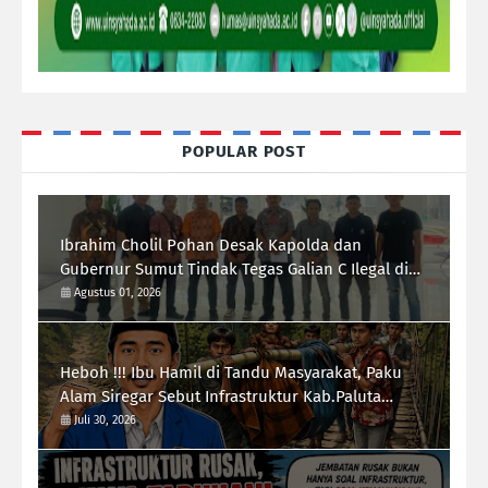
POPULAR POST
Ibrahim Cholil Pohan Desak Kapolda dan
Gubernur Sumut Tindak Tegas Galian C Ilegal di
Sipiongot Julu Kec. Dolok Kab. Paluta
Agustus 01, 2026
Heboh !!! Ibu Hamil di Tandu Masyarakat, Paku
Alam Siregar Sebut Infrastruktur Kab.Paluta
"Parah"
Juli 30, 2026