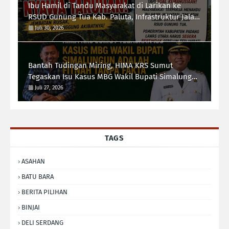
Ibu Hamil di Tandu Masyarakat di Larikan ke
RSUD Gunung Tua Kab. Paluta, Infrastruktur Jalan
Jadi Sorotan Ketua Forum-RI Bersatu Sumut
Juli 30, 2026
Syarif Kumala Siregar
Bantah Tudingan Miring, HIMA KRS Sumut
Tegaskan Isu Kasus MBG Wakil Bupati Simalungun
Adalah Fitnah Tanpa Fakta
Juli 27, 2026
TAGS
ASAHAN
BATU BARA
BERITA PILIHAN
BINJAI
DELI SERDANG