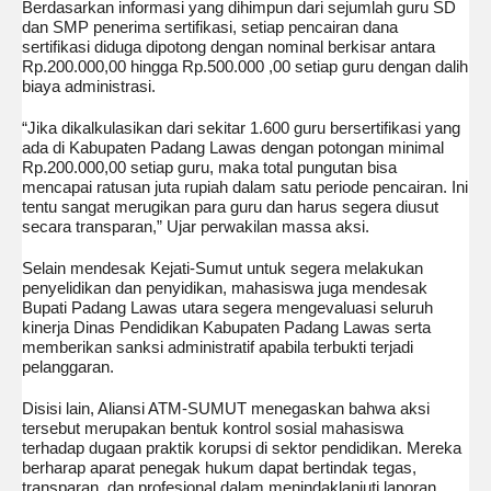
Berdasarkan informasi yang dihimpun dari sejumlah guru SD
dan SMP penerima sertifikasi, setiap pencairan dana
sertifikasi diduga dipotong dengan nominal berkisar antara
Rp.200.000,00 hingga Rp.500.000 ,00 setiap guru dengan dalih
biaya administrasi.
“Jika dikalkulasikan dari sekitar 1.600 guru bersertifikasi yang
ada di Kabupaten Padang Lawas dengan potongan minimal
Rp.200.000,00 setiap guru, maka total pungutan bisa
mencapai ratusan juta rupiah dalam satu periode pencairan. Ini
tentu sangat merugikan para guru dan harus segera diusut
secara transparan,” Ujar perwakilan massa aksi.
Selain mendesak Kejati-Sumut untuk segera melakukan
penyelidikan dan penyidikan, mahasiswa juga mendesak
Bupati Padang Lawas utara segera mengevaluasi seluruh
kinerja Dinas Pendidikan Kabupaten Padang Lawas serta
memberikan sanksi administratif apabila terbukti terjadi
pelanggaran.
Disisi lain, Aliansi ATM-SUMUT menegaskan bahwa aksi
tersebut merupakan bentuk kontrol sosial mahasiswa
terhadap dugaan praktik korupsi di sektor pendidikan. Mereka
berharap aparat penegak hukum dapat bertindak tegas,
transparan, dan profesional dalam menindaklanjuti laporan