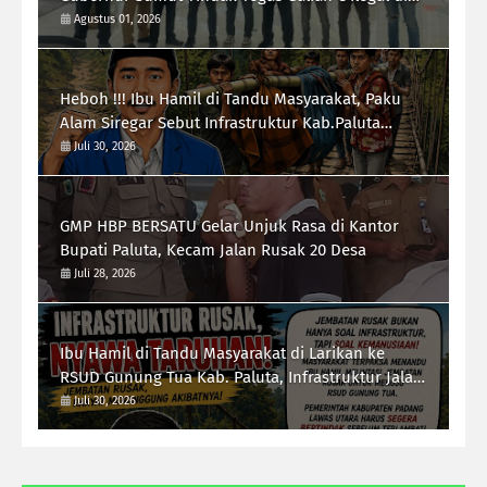
Sipiongot Julu Kec. Dolok Kab. Paluta
Agustus 01, 2026
Heboh !!! Ibu Hamil di Tandu Masyarakat, Paku
Alam Siregar Sebut Infrastruktur Kab.Paluta
"Parah"
Juli 30, 2026
GMP HBP BERSATU Gelar Unjuk Rasa di Kantor
Bupati Paluta, Kecam Jalan Rusak 20 Desa
Juli 28, 2026
Ibu Hamil di Tandu Masyarakat di Larikan ke
RSUD Gunung Tua Kab. Paluta, Infrastruktur Jalan
Jadi Sorotan Ketua Forum-RI Bersatu Sumut
Juli 30, 2026
Syarif Kumala Siregar