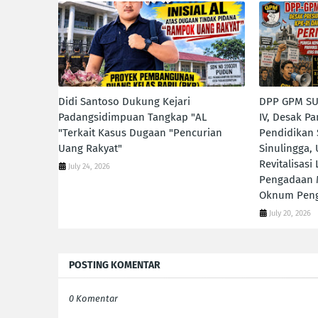
Didi Santoso Dukung Kejari
DPP GPM SUM
Padangsidimpuan Tangkap "AL
IV, Desak Pa
"Terkait Kasus Dugaan "Pencurian
Pendidikan
Uang Rakyat"
Sinulingga,
Revitalisas
July 24, 2026
Pengadaan M
Oknum Penga
July 20, 2026
POSTING KOMENTAR
0 Komentar