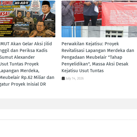
UT Akan Gelar Aksi Jilid
Perwakilan Kejatisu: Proyek
nggil dan Periksa Kadis
Revitalisasi Lapangan Merdeka dan
 Sumut Alexander
Pengadaan Meubelair "Tahap
 Usut Tuntas Proyek
Penyelidikan", Massa Aksi Desak
i Lapangan Merdeka,
Kejatisu Usut Tuntas
eubelair Rp.62 Miliar dan
July 14, 2026
tur Proyek Inisial DR