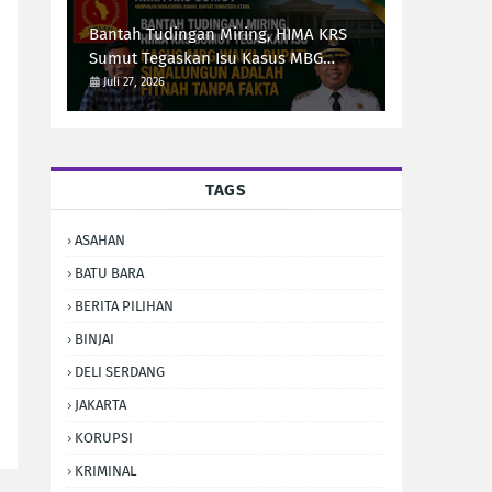
Bantah Tudingan Miring, HIMA KRS
Sumut Tegaskan Isu Kasus MBG
Wakil Bupati Simalungun Adalah
Juli 27, 2026
Fitnah Tanpa Fakta
TAGS
ASAHAN
BATU BARA
BERITA PILIHAN
BINJAI
DELI SERDANG
JAKARTA
KORUPSI
KRIMINAL