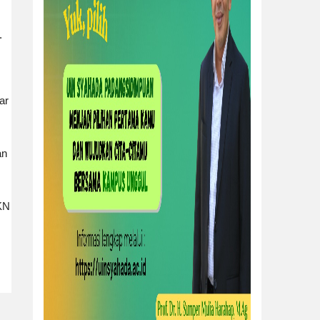
.
ar
an
KKN