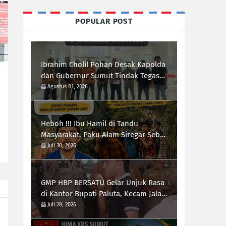
POPULAR POST
Ibrahim Cholil Pohan Desak Kapolda
dan Gubernur Sumut Tindak Tegas
Galian C Ilegal di Sipiongot Julu Kec.
Agustus 01, 2026
Dolok Kab. Paluta
Heboh !!! Ibu Hamil di Tandu
Masyarakat, Paku Alam Siregar Sebut
Infrastruktur Kab.Paluta "Parah"
Juli 30, 2026
GMP HBP BERSATU Gelar Unjuk Rasa
di Kantor Bupati Paluta, Kecam Jalan
Rusak 20 Desa
Juli 28, 2026