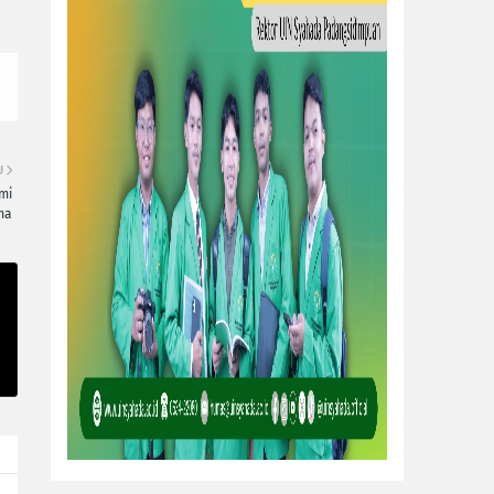
U
mi
ma