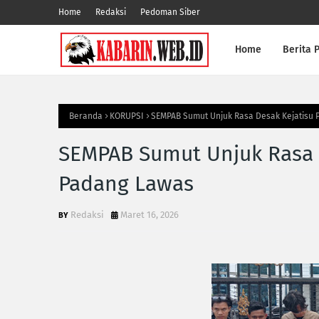
Home
Redaksi
Pedoman Siber
Home
Berita P
Beranda
KORUPSI
SEMPAB Sumut Unjuk Rasa Desak Kejatisu 
SEMPAB Sumut Unjuk Rasa D
Padang Lawas
Redaksi
Maret 16, 2026