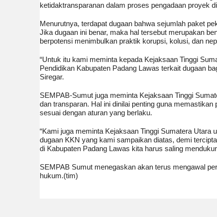
ketidaktransparanan dalam proses pengadaan proyek d
Menurutnya, terdapat dugaan bahwa sejumlah paket pek
Jika dugaan ini benar, maka hal tersebut merupakan bent
berpotensi menimbulkan praktik korupsi, kolusi, dan ne
“Untuk itu kami meminta kepada Kejaksaan Tinggi Sum
Pendidikan Kabupaten Padang Lawas terkait dugaan bag
Siregar.
SEMPAB-Sumut juga meminta Kejaksaan Tinggi Sumatera
dan transparan. Hal ini dinilai penting guna memastika
sesuai dengan aturan yang berlaku.
“Kami juga meminta Kejaksaan Tinggi Sumatera Utara un
dugaan KKN yang kami sampaikan diatas, demi terciptan
di Kabupaten Padang Lawas kita harus saling mendukun
SEMPAB Sumut menegaskan akan terus mengawal persoal
hukum.(tim)