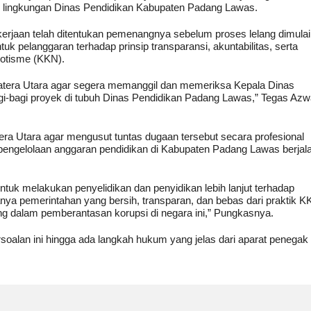
i lingkungan Dinas Pendidikan Kabupaten Padang Lawas.
erjaan telah ditentukan pemenangnya sebelum proses lelang dimulai
uk pelanggaran terhadap prinsip transparansi, akuntabilitas, serta
potisme (KKN).
atera Utara agar segera memanggil dan memeriksa Kepala Dinas
i-bagi proyek di tubuh Dinas Pendidikan Padang Lawas,” Tegas Azw
 Utara agar mengusut tuntas dugaan tersebut secara profesional
n pengelolaan anggaran pendidikan di Kabupaten Padang Lawas berjal
tuk melakukan penyelidikan dan penyidikan lebih lanjut terhadap
ya pemerintahan yang bersih, transparan, dan bebas dari praktik 
g dalam pemberantasan korupsi di negara ini,” Pungkasnya.
an ini hingga ada langkah hukum yang jelas dari aparat penegak