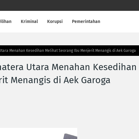
ilihan
Kriminal
Korupsi
Pemerintahan
tara Menahan Kesedihan Melihat Seorang Ibu Menjerit Menangis di Aek Garoga
atera Utara Menahan Kesedihan
rit Menangis di Aek Garoga