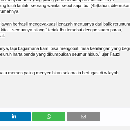
ng luluh lantak, seorang wanita, sebut saja Ibu (45)tahun, ditemuka
g rumahnya
 relawan berhasil mengevakuasi jenazah mertuanya dari balik reruntuh
 kita... semuanya hilang!" teriak Ibu tersebut dengan suara parau,
at.
a, tapi bagaimana kami bisa mengobati rasa kehilangan yang begi
seluruh harta benda yang dikumpulkan seumur hidup," ujar Fauzi
atu momen paling menyedihkan selama ia bertugas di wilayah