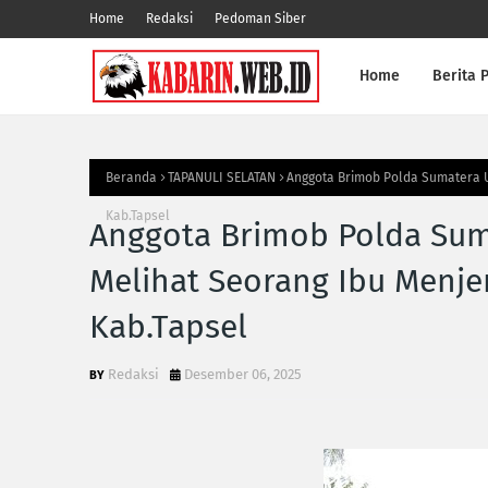
Home
Redaksi
Pedoman Siber
Home
Berita P
Beranda
TAPANULI SELATAN
Anggota Brimob Polda Sumatera U
Kab.Tapsel
Anggota Brimob Polda Sum
Melihat Seorang Ibu Menje
Kab.Tapsel
Redaksi
Desember 06, 2025