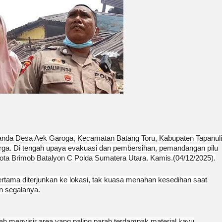
anda Desa Aek Garoga, Kecamatan Batang Toru, Kabupaten Tapanuli
rga. Di tengah upaya evakuasi dan pembersihan, pemandangan pilu
ota Brimob Batalyon C Polda Sumatera Utara. Kamis.(04/12/2025).
ertama diterjunkan ke lokasi, tak kuasa menahan kesedihan saat
n segalanya.
 menyisir area yang paling parah terdampak material kayu