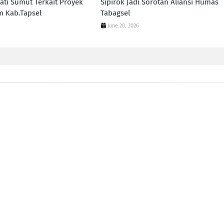
ati Sumut Terkait Proyek
Sipirok Jadi Sorotan Aliansi Humas
m Kab.Tapsel
Tabagsel
June 20, 2026