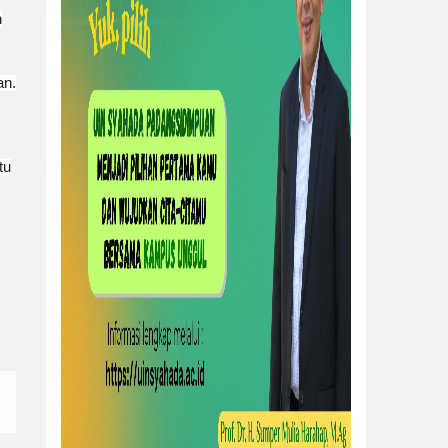
n
an.
tu