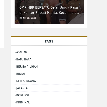
Sumut Syarif Kumala Siregar
GMP HBP BERSATU Gelar Unjuk Rasa
di Kantor Bupati Paluta, Kecam Jalan
Rusak 20 Desa
Juli 28, 2026
TAGS
ASAHAN
BATU BARA
BERITA PILIHAN
BINJAI
DELI SERDANG
JAKARTA
KORUPSI
KRIMINAL