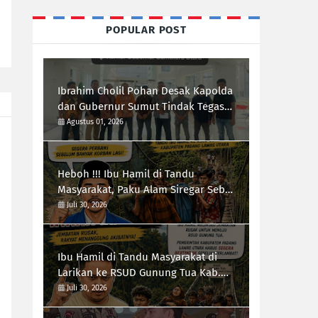
POPULAR POST
Ibrahim Cholil Pohan Desak Kapolda
dan Gubernur Sumut Tindak Tegas
Galian C Ilegal di Sipiongot Julu Kec.
Agustus 01, 2026
Dolok Kab. Paluta
Heboh !!! Ibu Hamil di Tandu
Masyarakat, Paku Alam Siregar Sebut
Infrastruktur Kab.Paluta "Parah"
Juli 30, 2026
Ibu Hamil di Tandu Masyarakat di
Larikan ke RSUD Gunung Tua Kab.
Paluta, Infrastruktur Jalan Jadi
Juli 30, 2026
Sorotan Ketua Forum-RI Bersatu