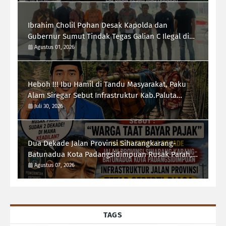
Ibrahim Cholil Pohan Desak Kapolda dan
Gubernur Sumut Tindak Tegas Galian C Ilegal di
Sipiongot Julu Kec. Dolok Kab. Paluta
Agustus 01, 2026
Heboh !!! Ibu Hamil di Tandu Masyarakat, Paku
Alam Siregar Sebut Infrastruktur Kab.Paluta
"Parah"
Juli 30, 2026
Dua Dekade Jalan Provinsi Siharangkarang-
Batunadua Kota Padangsidimpuan Rusak Parah,
Rahmad Taufik Dalimunthe Desak Gubernur
Agustus 07, 2026
Sumut "Turun Tangan"
TAGS