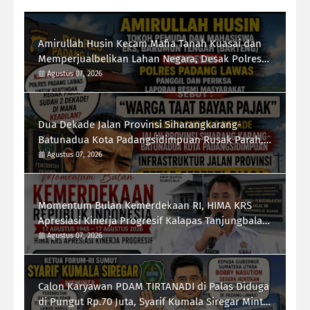
Amirullah Husin Kecam Mafia Tanah Kuasai dan
Memperjualbelikan Lahan Negara, Desak Polres
Padang Lawas Tindak Tegas Mafia Tanah
Agustus 07, 2026
Dua Dekade Jalan Provinsi Siharangkarang-
Batunadua Kota Padangsidimpuan Rusak Parah,
Rahmad Taufik Dalimunthe Desak Gubernur
Agustus 07, 2026
Sumut "Turun Tangan"
Momentum Bulan Kemerdekaan RI, HIMA KRS
Apresiasi Kinerja Progresif Kalapas Tanjungbalai,
Refin Tua Simanullang
Agustus 07, 2026
Calon Karyawan PDAM TIRTANADI di Palas Diduga
di Pungut Rp.70 Juta, Syarif Kumala Siregar Minta