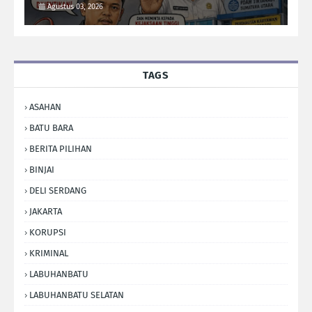
Kejati Sumut Usut Tuntas
Agustus 03, 2026
TAGS
ASAHAN
BATU BARA
BERITA PILIHAN
BINJAI
DELI SERDANG
JAKARTA
KORUPSI
KRIMINAL
LABUHANBATU
LABUHANBATU SELATAN